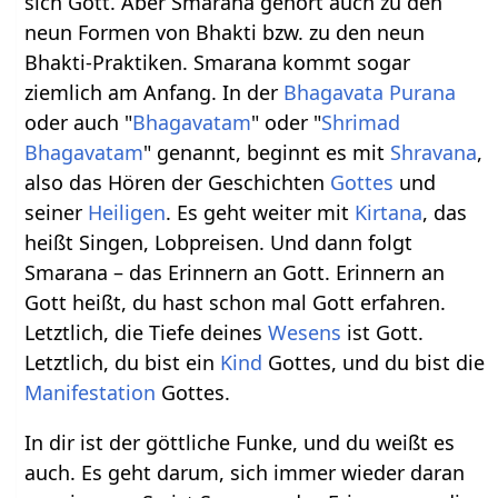
sich Gott. Aber Smarana gehört auch zu den
neun Formen von Bhakti bzw. zu den neun
Bhakti-Praktiken. Smarana kommt sogar
ziemlich am Anfang. In der
Bhagavata Purana
oder auch "
Bhagavatam
" oder "
Shrimad
Bhagavatam
" genannt, beginnt es mit
Shravana
,
also das Hören der Geschichten
Gottes
und
seiner
Heiligen
. Es geht weiter mit
Kirtana
, das
heißt Singen, Lobpreisen. Und dann folgt
Smarana – das Erinnern an Gott. Erinnern an
Gott heißt, du hast schon mal Gott erfahren.
Letztlich, die Tiefe deines
Wesens
ist Gott.
Letztlich, du bist ein
Kind
Gottes, und du bist die
Manifestation
Gottes.
In dir ist der göttliche Funke, und du weißt es
auch. Es geht darum, sich immer wieder daran