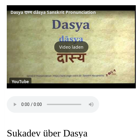
Dasya दास्य dāsya Sanskrit Pronunciation
Video laden
YouTube
Sukadev über Dasya