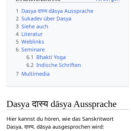
1
Dasya दास्य dāsya Aussprache
2
Sukadev über Dasya
3
Siehe auch
4
Literatur
5
Weblinks
6
Seminare
6.1
Bhakti Yoga
6.2
Indische Schriften
7
Multimedia
Dasya दास्य dāsya Aussprache
Hier kannst du hören, wie das Sanskritwort
Dasya, दास्य, dāsya ausgesprochen wird: