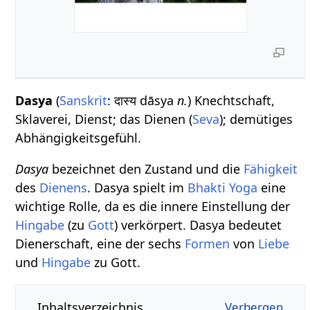
Dasya
(
Sanskrit
: दास्य dāsya
n.
) Knechtschaft,
Sklaverei, Dienst; das Dienen (
Seva
); demütiges
Abhängigkeitsgefühl.
Dasya
bezeichnet den Zustand und die
Fähigkeit
des
Dienens
. Dasya spielt im
Bhakti Yoga
eine
wichtige Rolle, da es die innere Einstellung der
Hingabe
(zu
Gott
) verkörpert. Dasya bedeutet
Dienerschaft, eine der sechs
Formen
von
Liebe
und
Hingabe
zu Gott.
Inhaltsverzeichnis