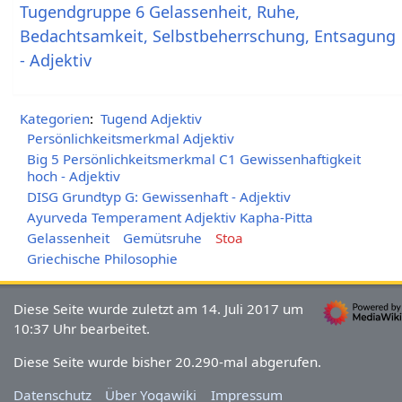
Tugendgruppe 6 Gelassenheit, Ruhe,
Bedachtsamkeit, Selbstbeherrschung, Entsagung
- Adjektiv
Kategorien
:
Tugend Adjektiv
Persönlichkeitsmerkmal Adjektiv
Big 5 Persönlichkeitsmerkmal C1 Gewissenhaftigkeit
hoch - Adjektiv
DISG Grundtyp G: Gewissenhaft - Adjektiv
Ayurveda Temperament Adjektiv Kapha-Pitta
Gelassenheit
Gemütsruhe
Stoa
Griechische Philosophie
Diese Seite wurde zuletzt am 14. Juli 2017 um
10:37 Uhr bearbeitet.
Diese Seite wurde bisher 20.290-mal abgerufen.
Datenschutz
Über Yogawiki
Impressum