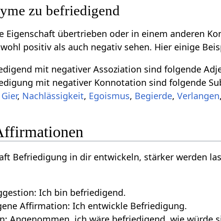
yme zu befriedigend
ive Eigenschaft übertrieben oder in einem anderen Ko
owohl positiv als auch negativ sehen. Hier einige Be
digend mit negativer Assoziation sind folgende Adj
edigung mit negativer Konnotation sind folgende Su
,
Gier
,
Nachlässigkeit
,
Egoismus
,
Begierde
,
Verlangen
Affirmationen
aft Befriedigung in dir entwickeln, stärker werden las
gestion: Ich bin befriedigend.
ne Affirmation: Ich entwickle Befriedigung.
n: Angenommen, ich wäre befriedigend, wie würde si