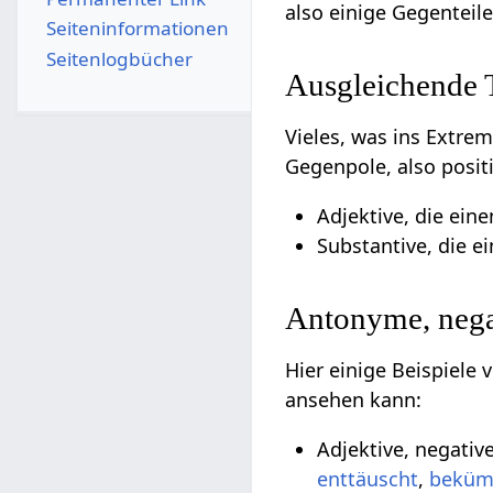
also einige Gegenteil
Seiten­­informationen
Seitenlogbücher
Ausgleichende
Vieles, was ins Extre
Gegenpole, also posit
Adjektive, die ein
Substantive, die e
Antonyme, nega
Hier einige Beispiele
ansehen kann:
Adjektive, negativ
enttäuscht
,
beküm