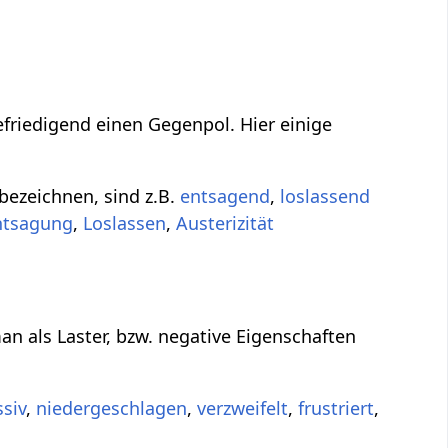
efriedigend einen Gegenpol. Hier einige
bezeichnen, sind z.B.
entsagend
,
loslassend
ntsagung
,
Loslassen
,
Austerizität
an als Laster, bzw. negative Eigenschaften
siv
,
niedergeschlagen
,
verzweifelt
,
frustriert
,