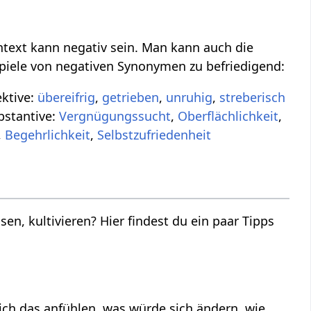
ntext kann negativ sein. Man kann auch die
ispiele von negativen Synonymen zu befriedigend:
ektive:
übereifrig
,
getrieben
,
unruhig
,
streberisch
bstantive:
Vergnügungssucht
,
Oberflächlichkeit
,
,
Begehrlichkeit
,
Selbstzufriedenheit
sen, kultivieren? Hier findest du ein paar Tipps
ch das anfühlen, was würde sich ändern, wie