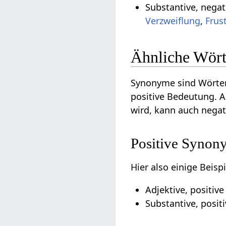
Substantive, negat
Verzweiflung
,
Frus
Ähnliche Wört
Synonyme sind Wörter
positive Bedeutung. A
wird, kann auch nega
Positive Synon
Hier also einige Beis
Adjektive, positiv
Substantive, posit