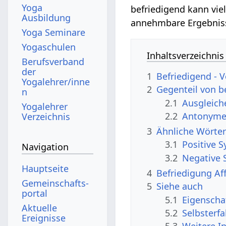
Yoga
befriedigend kann vie
Ausbildung
annehmbare Ergebniss
Yoga Seminare
Yogaschulen
Inhaltsverzeichnis
Berufsverband
der
1
Befriedigend - 
Yogalehrer/inne
2
Gegenteil von b
n
2.1
Ausgleic
Yogalehrer
2.2
Antonyme,
Verzeichnis
3
Ähnliche Wörter
3.1
Positive 
Navigation
3.2
Negative 
Hauptseite
4
Befriedigung Af
Gemeinschafts­
5
Siehe auch
portal
5.1
Eigenscha
Aktuelle
5.2
Selbsterf
Ereignisse