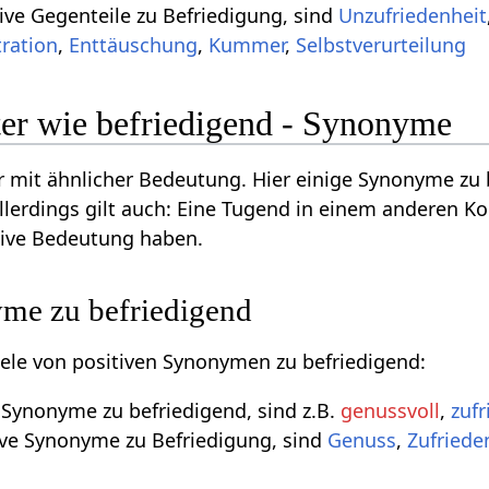
ive Gegenteile zu Befriedigung, sind
Unzufriedenheit
tration
,
Enttäuschung
,
Kummer
,
Selbstverurteilung
er wie befriedigend - Synonyme
 mit ähnlicher Bedeutung. Hier einige Synonyme zu
llerdings gilt auch: Eine Tugend in einem anderen Ko
tive Bedeutung haben.
yme zu befriedigend
piele von positiven Synonymen zu befriedigend:
e Synonyme zu befriedigend, sind z.B.
genussvoll
,
zuf
ive Synonyme zu Befriedigung, sind
Genuss
,
Zufriede