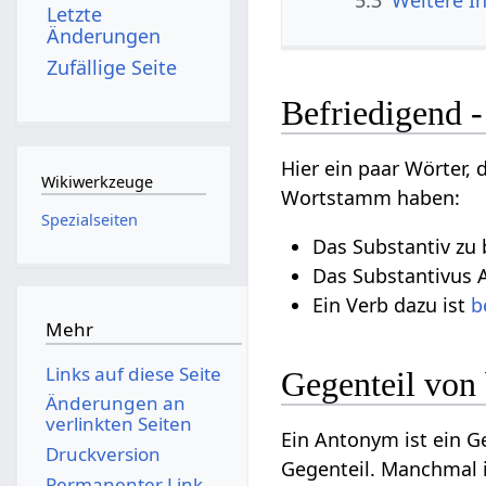
5.3
Weitere I
Letzte
Änderungen
Zufällige Seite
Befriedigend -
Hier ein paar Wörter,
Wikiwerkzeuge
Wortstamm haben:
Spezialseiten
Das Substantiv zu 
Das Substantivus A
Ein Verb dazu ist
b
Mehr
Links auf diese Seite
Gegenteil von
Änderungen an
verlinkten Seiten
Ein Antonym ist ein 
Druckversion
Gegenteil. Manchmal 
Permanenter Link