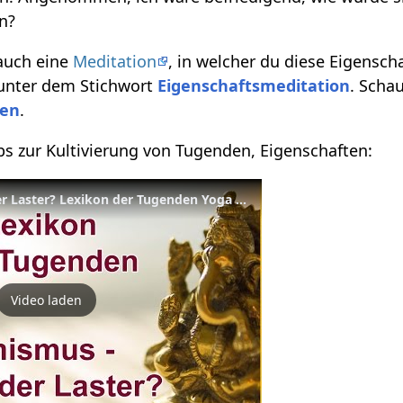
n?
 auch eine
Meditation
, in welcher du diese Eigensch
 unter dem Stichwort
Eigenschaftsmeditation
. Scha
ten
.
pps zur Kultivierung von Tugenden, Eigenschaften:
Optimismus - Tugend oder Laster? Lexikon der Tugenden Yoga Vidya
Video laden