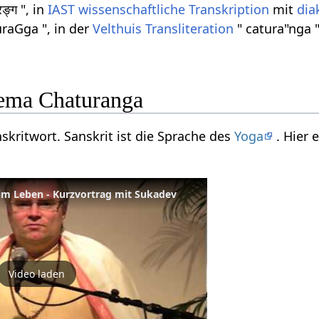
ङ्ग ", in
IAST
wissenschaftliche Transkription
mit
dia
uraGga ", in der
Velthuis
Transliteration
" catura"nga 
ema Chaturanga
skritwort. Sanskrit ist die Sprache des
Yoga
. Hier 
 im Leben - Kurzvortrag mit Sukadev
Video laden