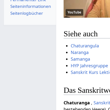
Seiten­­informationen
YouTube
Seitenlogbücher
Siehe auch
Chaturangula
Naranga
Samanga
HYP Jahresgruppe
Sanskrit Kurs Lekt
Das Sanskritw
Chaturanga
,
Sanskri
bestehenden Heere). 