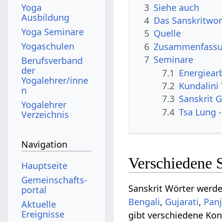
3
Siehe auch
Yoga
Ausbildung
4
Das Sanskritwo
Yoga Seminare
5
Quelle
Yogaschulen
6
Zusammenfassun
7
Seminare
Berufsverband
der
7.1
Energiear
Yogalehrer/inne
7.2
Kundalini
n
7.3
Sanskrit G
Yogalehrer
7.4
Tsa Lung -
Verzeichnis
Navigation
Verschiedene 
Hauptseite
Gemeinschafts­
Sanskrit Wörter werd
portal
Bengali
,
Gujarati
,
Panj
Aktuelle
Ereignisse
gibt verschiedene Ko