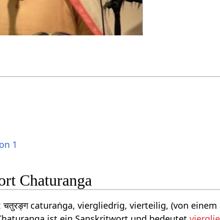
ion 1
ort Chaturanga
t
चतुरङ्ग caturaṅga, viergliedrig, vierteilig, (von ein
Chaturanga ist ein Sanskritwort und bedeutet
viergli