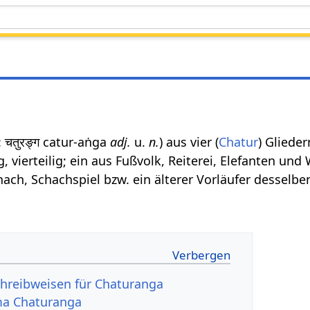
: चतुरङ्ग catur-aṅga
adj.
u.
n.
) aus vier (
Chatur
) Glieder
g, vierteilig; ein aus Fußvolk, Reiterei, Elefanten un
ach, Schachspiel bzw. ein älterer Vorläufer desselbe
hreibweisen für Chaturanga
ma Chaturanga