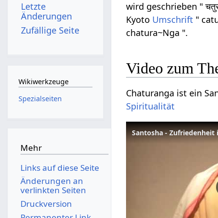
Letzte
wird geschrieben " चतुर
Änderungen
Kyoto
Umschrift
" cat
Zufällige Seite
chatura~Nga ".
Video zum Th
Wikiwerkzeuge
Chaturanga ist ein San
Spezialseiten
Spiritualität
Santosha - Zufriedenheit
Mehr
Links auf diese Seite
Änderungen an
verlinkten Seiten
Druckversion
Permanenter Link