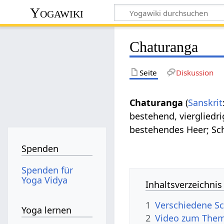
Yogawiki
Chaturanga
Seite
Diskussion
Chaturanga
(
Sanskrit
bestehend, viergliedri
bestehendes Heer; Sch
Spenden
Spenden für
Yoga Vidya
Inhaltsverzeichnis
1
Verschiedene Sc
Yoga lernen
2
Video zum The