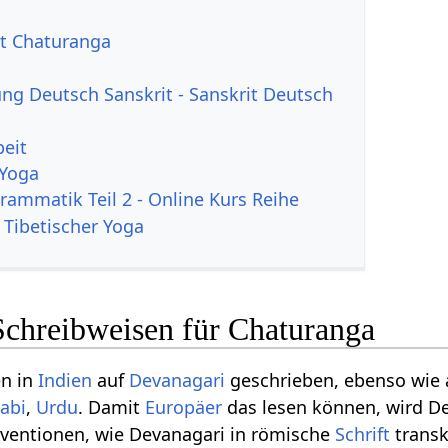
rt Chaturanga
g Deutsch Sanskrit - Sanskrit Deutsch
beit
 Yoga
rammatik Teil 2 - Online Kurs Reihe
 Tibetischer Yoga
Schreibweisen für Chaturanga
en in
Indien
auf
Devanagari
geschrieben, ebenso wie
abi
,
Urdu
. Damit
Europäer
das lesen können, wird De
nventionen, wie Devanagari in römische
Schrift
transk