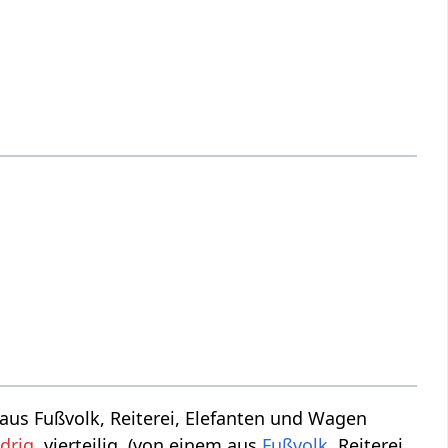
em aus Fußvolk, Reiterei, Elefanten und Wagen
edrig
, vierteilig, (von einem aus
Fußvolk
, Reiterei,