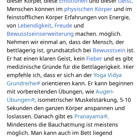
dieser Körper, diese
Emotionen
und dieser
Geist
.
Menschen können im
physischen Körper
und im
feinstofflichen Körper Erfahrungen von Energie,
von
Lebendigkeit
,
Freude
und
Bewusstseinserweiterung
machen. möglich.
Nehmen wir einmal an, dass der Mensch, der
bettlägerig ist, grundsätzlich bei
Bewusstsein
ist.
Er hat einen klaren Geist, kein
Fieber
und es gibt
medizinische Gründe für die Bettlägerigkeit. Hier
empfehle ich, dass er sich an der
Yoga Vidya
Grundreihe
orientieren kann. Er kann beginnen
mit vorbereitenden Übungen, wie
Augen-
Übungen
, isometrischer Muskelstärkung, 5-10
Sekunden den ganzen Körper anspannen und
loslassen. Danach gibt es
Pranayama
.
Mindestens die Bauchatmung ist meistens
möglich. Man kann auch im Bett liegend