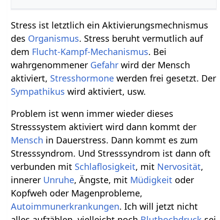
Stress ist letztlich ein Aktivierungsmechnismus
des
Organismus
. Stress beruht vermutlich auf
dem
Flucht-Kampf-Mechanismus
. Bei
wahrgenommener
Gefahr
wird der Mensch
aktiviert,
Stresshormone
werden frei gesetzt. Der
Sympathikus
wird aktiviert, usw.
Problem ist wenn immer wieder dieses
Stresssystem aktiviert wird dann kommt der
Mensch
in Dauerstress. Dann kommt es zum
Stresssyndrom. Und Stresssyndrom ist dann oft
verbunden mit
Schlaflosigkeit
, mit
Nervosität
,
innerer
Unruhe
, Ängste, mit
Müdigkeit
oder
Kopfweh oder Magenprobleme,
Autoimmunerkrankungen
. Ich will jetzt nicht
alles aufzählen, vielleicht noch
Bluthochdruck
sei