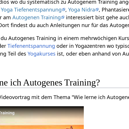
dios wo du systematisch zu Autogenem Training ange
u
Yoga Tiefenentspannung
,
Yoga Nidra
, Phantasier
ur am
Autogenen Training
interessiert bist gehe auc
 Dort findest du auch Anleitungen nur für das Autoge
t du Autogenes Training in einem mehrwöchigen Kurs
der
Tiefenentspannung
oder in Yogazentren wo typis
ng Teil des
Yogakurses
ist, oder eben anhand von Au
ne ich Autogenes Training?
 Videovortrag mit dem Thema "Wie lerne ich Autogene
Training