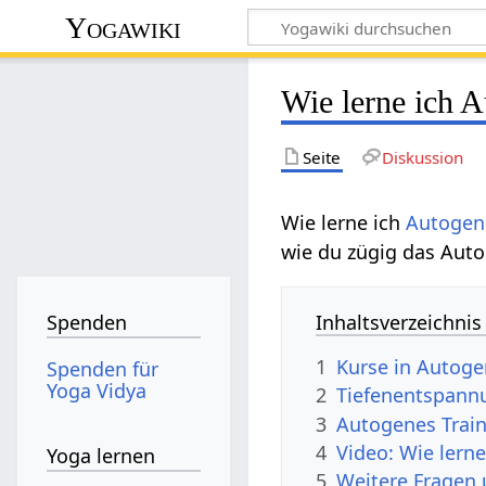
Yogawiki
Wie lerne ich A
Seite
Diskussion
Wie lerne ich
Autogen
wie du zügig das Auto
Inhaltsverzeichnis
Spenden
1
Kurse in Autog
Spenden für
Yoga Vidya
2
Tiefenentspann
3
Autogenes Train
4
Video: Wie lern
Yoga lernen
5
Weitere Fragen