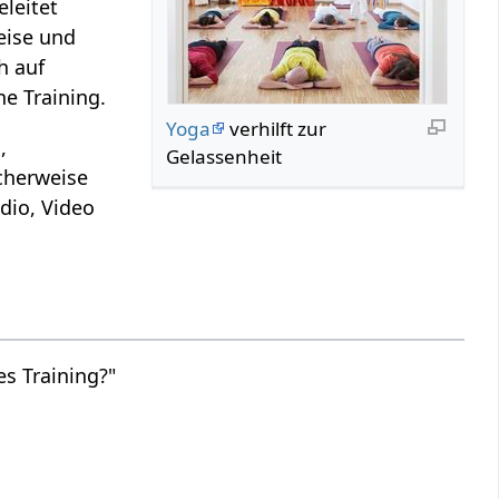
leitet
eise und
h auf
ne Training.
Yoga
verhilft zur
,
Gelassenheit
cherweise
dio, Video
s Training?"