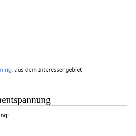
ining
, aus dem Interessengebiet
nentspannung
ung: