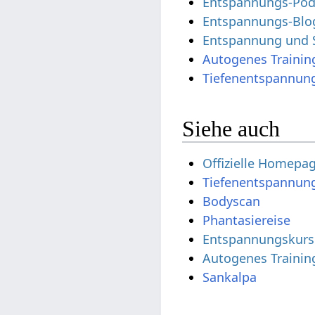
Entspannungs-Pod
Entspannungs-Blo
Entspannung und 
Autogenes Trainin
Tiefenentspannun
Siehe auch
Offizielle Homepa
Tiefenentspannun
Bodyscan
Phantasiereise
Entspannungskursl
Autogenes Training
Sankalpa