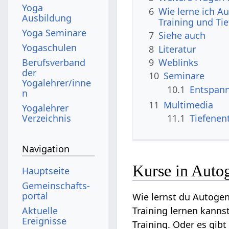
Yoga
6
Wie lerne ich A
Ausbildung
Training und T
Yoga Seminare
7
Siehe auch
Yogaschulen
8
Literatur
Berufsverband
9
Weblinks
der
10
Seminare
Yogalehrer/inne
10.1
Entspann
n
11
Multimedia
Yogalehrer
Verzeichnis
11.1
Tiefenen
Navigation
Kurse in Auto
Hauptseite
Gemeinschafts­
portal
Wie lernst du Autoge
Aktuelle
Training lernen kanns
Ereignisse
Training. Oder es gibt