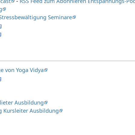
cast
-
RSS Feed zum Abonnieren Entspannungs-Po
g
Stressbewältigung Seminare
g
g
ge von Yoga Vidya
g
ieter Ausbildung
 Kursleiter Ausbildung