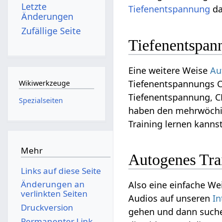
Letzte
Tiefenentspannung
da
Änderungen
Zufällige Seite
Tiefenentspa
Eine weitere Weise
Au
Tiefenentspannungs C
Wikiwerkzeuge
Tiefenentspannung, CD
Spezialseiten
haben den mehrwöchig
Training lernen kannst
Mehr
Autogenes Trai
Links auf diese Seite
Änderungen an
Also eine einfache We
verlinkten Seiten
Audios auf unseren
In
Druckversion
gehen und dann suche
Permanenter Link