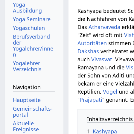
Yoga
Ausbildung
Kashyapa bedeutet Sc
die Nachfahren von Ka
Yoga Seminare
Das
Atharvaveda
erklä
Yogaschulen
"Zeit" wird oft mit
Vis
Berufsverband
der
Autoritäten
stimmen üb
Yogalehrer/inne
Dakshas
verheiratet w
n
auch
Vivasvat
. Visvav
Yogalehrer
Ramayana und die
Vi
Verzeichnis
der Sohn von Aditi u
bekam er eine Vielza
Navigation
Reptilien,
Vögel
und al
"
Prajapati
" genannt. E
Hauptseite
Gemeinschafts­
portal
Inhaltsverzeichnis
Aktuelle
Ereignisse
1
Kashyapa