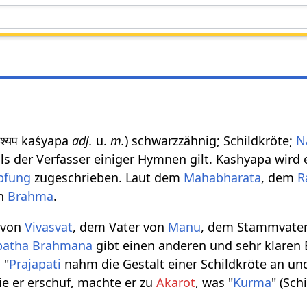
कश्यप kaśyapa
adj.
u.
m.
) schwarzzähnig; Schildkröte;
N
als der Verfasser einiger Hymnen gilt. Kashyapa wird 
pfung
zugeschrieben. Laut dem
Mahabharata
, dem
R
on
Brahma
.
von
Vivasvat
, dem Vater von
Manu
, dem Stammvater
patha Brahmana
gibt einen anderen und sehr klaren 
 "
Prajapati
nahm die Gestalt einer Schildkröte an un
e er erschuf, machte er zu
Akarot
, was "
Kurma
" (Sch