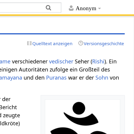
Anonym
Quelltext anzeigen
Versionsgeschichte
ame
verschiedener
vedischer
Seher (
Rishi
). Ein
einigen Autoritäten zufolge ein Großteil des
amayana
und den
Puranas
war er der
Sohn
von
 der
Bericht
d zeugte
ildkröte)