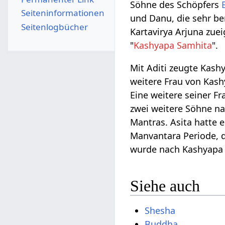
Söhne des Schöpfers
Seiten­­informationen
und Danu, die sehr be
Seitenlogbücher
Kartavirya Arjuna zue
"
Kashyapa Samhita
".
Mit Aditi zeugte Kas
weitere Frau von Kas
Eine weitere seiner F
zwei weitere Söhne na
Mantras. Asita hatte
Manvantara Periode, d
wurde nach Kashyapa
Siehe auch
Shesha
Buddha