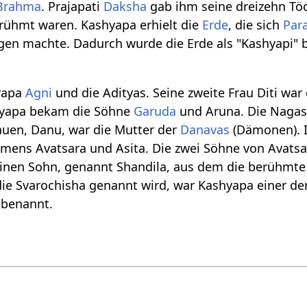
Brahma
. Prajapati
Daksha
gab ihm seine dreizehn Töch
rühmt waren. Kashyapa erhielt die
Erde
, die sich
Par
igen machte. Dadurch wurde die Erde als "Kashyapi"
hyapa
Agni
und die Adityas. Seine zweite Frau Diti war
hyapa bekam die Söhne
Garuda
und Aruna. Die Nagas
rauen, Danu, war die Mutter der
Danavas
(Dämonen). I
mens Avatsara und Asita. Die zwei Söhne von Avatsa
 einen Sohn, genannt Shandila, aus dem die berühmt
ie Svarochisha genannt wird, war Kashyapa einer de
 benannt.