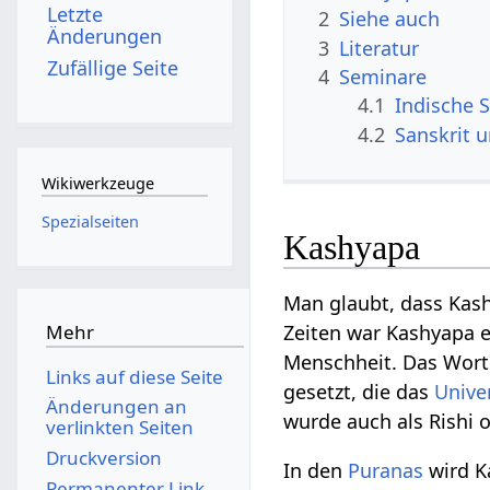
Letzte
2
Siehe auch
Änderungen
3
Literatur
Zufällige Seite
4
Seminare
4.1
Indische S
4.2
Sanskrit 
Wikiwerkzeuge
Spezialseiten
Kashyapa
Man glaubt, dass Kashy
Mehr
Zeiten war Kashyapa e
Menschheit. Das Wort
Links auf diese Seite
gesetzt, die das
Univ
Änderungen an
wurde auch als Rishi 
verlinkten Seiten
Druckversion
In den
Puranas
wird Ka
Permanenter Link