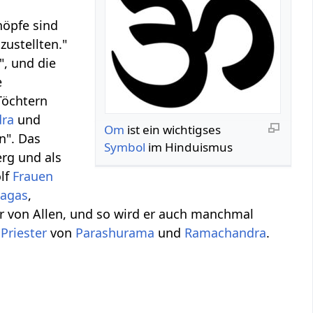
höpfe sind
zustellten."
", und die
e
Töchtern
dra
und
Om
ist ein wichtigses
n". Das
Symbol
im Hinduismus
erg und als
ölf
Frauen
agas
,
er von Allen, und so wird er auch manchmal
s
Priester
von
Parashurama
und
Ramachandra
.