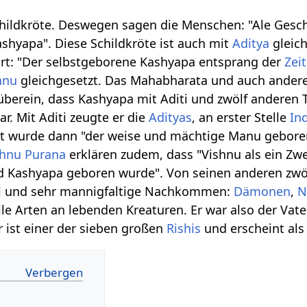
hildkröte. Deswegen sagen die Menschen: "Ale Gesc
shyapa". Diese Schildkröte ist auch mit
Aditya
gleich
rt: "Der selbstgeborene Kashyapa entsprang der
Zeit
hnu
gleichgesetzt. Das Mahabharata und auch ander
erein, dass Kashyapa mit Aditi und zwölf anderen 
ar. Mit Aditi zeugte er die
Adityas
, an erster Stelle
In
at wurde dann "der weise und mächtige Manu gebore
shnu Purana
erklären zudem, dass "Vishnu als ein Zw
nd Kashyapa geboren wurde". Von seinen anderen zw
hl und sehr mannigfaltige Nachkommen:
Dämonen
,
N
le Arten an lebenden Kreaturen. Er war also der Vat
r ist einer der sieben großen
Rishis
und erscheint al