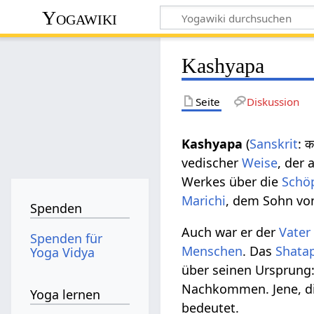
Yogawiki
Kashyapa
Seite
Diskussion
Kashyapa
(
Sanskrit
: 
vedischer
Weise
, der 
Werkes über die
Schö
Marichi
, dem Sohn v
Spenden
Auch war er der
Vater
Spenden für
Menschen
. Das
Shata
Yoga Vidya
über seinen Ursprung:
Nachkommen. Jene, di
Yoga lernen
bedeutet.