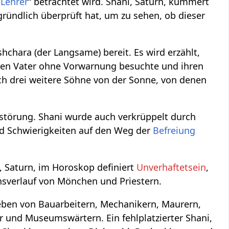
"
Lehrer
“ betrachtet wird. Shani, Saturn, kümmert
ründlich überprüft hat, um zu sehen, ob dieser
chara (der Langsame) bereit. Es wird erzählt,
hren Vater ohne Vorwarnung besuchte und ihren
ch drei weitere Söhne von der Sonne, von denen
erstörung. Shani wurde auch verkrüppelt durch
nd Schwierigkeiten auf den Weg der
Befreiung
i, Saturn, im Horoskop definiert
Unverhaftetsein
,
nsverlauf von Mönchen und Priestern.
eben von Bauarbeitern, Mechanikern, Maurern,
er und Museumswärtern. Ein fehlplatzierter Shani,