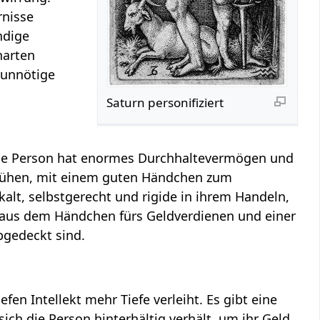
rnisse
ndige
harten
 unnötige
Saturn personifiziert
 Die Person hat enormes Durchhaltevermögen und
bemühen, mit einem guten Händchen zum
kalt, selbstgerecht und rigide in ihrem Handeln,
n aus dem Händchen fürs Geldverdienen und einer
bgedeckt sind.
fen Intellekt mehr Tiefe verleiht. Es gibt eine
h die Person hinterhältig verhält, um ihr Geld