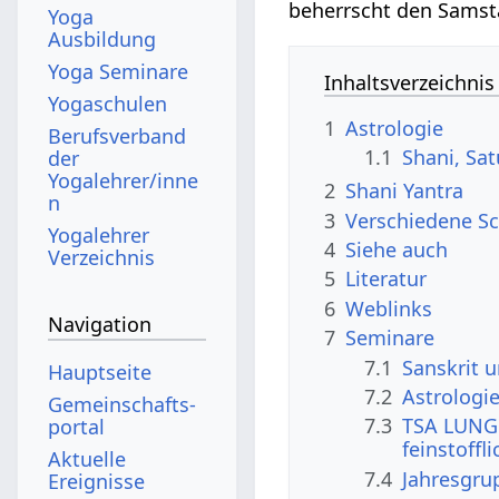
beherrscht den Samst
Yoga
Ausbildung
Yoga Seminare
Inhaltsverzeichnis
Yogaschulen
1
Astrologie
Berufsverband
1.1
Shani, Sat
der
Yogalehrer/inne
2
Shani Yantra
n
3
Verschiedene Sc
Yogalehrer
4
Siehe auch
Verzeichnis
5
Literatur
6
Weblinks
Navigation
7
Seminare
7.1
Sanskrit 
Hauptseite
7.2
Astrologi
Gemeinschafts­
7.3
TSA LUNG 
portal
feinstoffl
Aktuelle
7.4
Jahresgru
Ereignisse