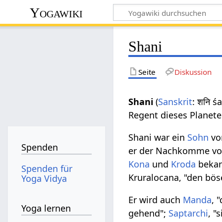
Yogawiki
Shani
Seite
Diskussion
Shani
(
Sanskrit
: शनि ś
Regent dieses Planete
Shani war ein
Sohn
vo
Spenden
er der Nachkomme v
Kona
und
Kroda
bekan
Spenden für
Kruralocana, "den bös
Yoga Vidya
Er wird auch
Manda
, 
Yoga lernen
gehend";
Saptarchi
, "