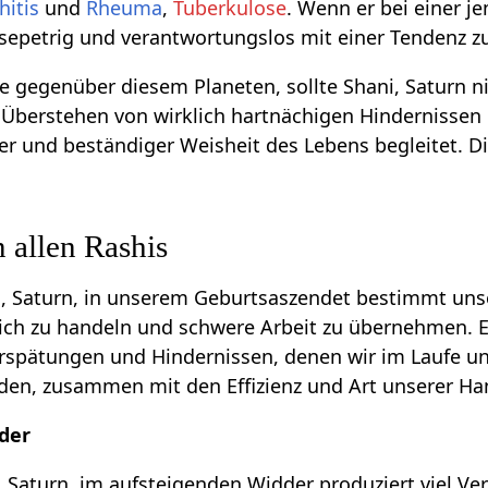
hitis
und
Rheuma
,
Tuberkulose
. Wenn er bei einer j
iesepetrig und verantwortungslos mit einer Tendenz
te gegenüber diesem Planeten, sollte Shani, Saturn ni
 Überstehen von wirklich hartnächigen Hindernissen 
er und beständiger Weisheit des Lebens begleitet. D
n allen Rashis
i, Saturn, in unserem Geburtsaszendet bestimmt uns
lich zu handeln und schwere Arbeit zu übernehmen. 
rspätungen und Hindernissen, denen wir im Laufe u
en, zusammen mit den Effizienz und Art unserer Ha
dder
i, Saturn, im aufsteigenden Widder produziert viel Ve