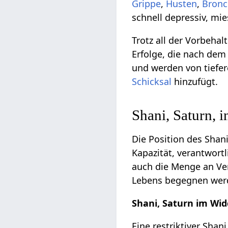
Grippe
,
Husten
,
Bronc
schnell depressiv, m
Trotz all der Vorbehal
Erfolge, die nach dem
und werden von tiefer
Schicksal
hinzufügt.
Shani, Saturn, i
Die Position des Shan
Kapazität, verantwort
auch die Menge an Ve
Lebens begegnen werd
Shani, Saturn im Wi
Eine restriktiver Shan