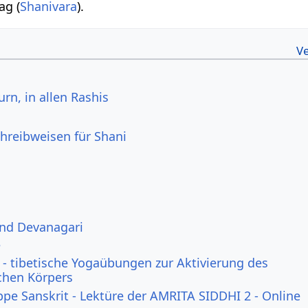
ag (
Shanivara
).
urn, in allen Rashis
hreibweisen für Shani
und Devanagari
e
- tibetische Yogaübungen zur Aktivierung des
ichen Körpers
ppe Sanskrit - Lektüre der AMRITA SIDDHI 2 - Online