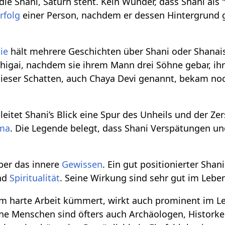
ie Shani, Saturn steht. Kein Wunder, dass Shani als 
rfolg
einer Person, nachdem er dessen Hintergrund g
ie
hält mehrere Geschichten über Shani oder Shanaish
nchigai, nachdem sie ihrem Mann drei Söhne gebar, i
Dieser Schatten, auch Chaya Devi genannt, bekam no
eitet Shani’s Blick eine Spur des Unheils und der Z
ma
. Die Legende belegt, dass Shani Verspätungen u
ber das innere
Gewissen
. Ein gut positionierter Shan
nd
Spiritualität
. Seine Wirkung sind sehr gut im Lebe
um harte Arbeit kümmert, wirkt auch prominent im L
ffine Menschen sind öfters auch Archäologen, Histork