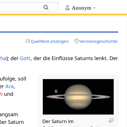
Anonym
Quelltext anzeigen
Versionsgeschichte
aha
); der
Gott
, der die Einflüsse Saturns lenkt. Der
ufolge, soll
ter
Ara
,
sh
und
"langsam
Der Saturn im
 Der Saturn