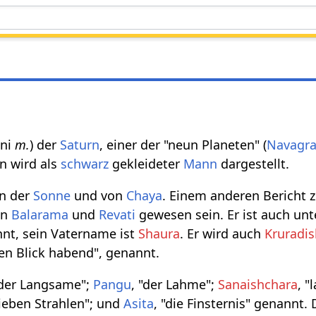
ani
m.
) der
Saturn
, einer der "neun Planeten" (
Navagr
n wird als
schwarz
gekleideter
Mann
dargestellt.
n der
Sonne
und von
Chaya
. Einem anderen Bericht z
on
Balarama
und
Revati
gewesen sein. Er ist auch un
nt, sein Vatername ist
Shaura
. Er wird auch
Kruradi
en Blick habend", genannt.
"der Langsame";
Pangu
, "der Lahme";
Sanaishchara
, 
sieben Strahlen"; und
Asita
, "die Finsternis" genannt.