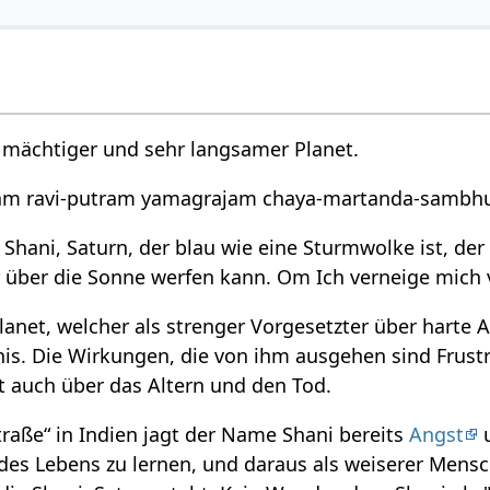
r mächtiger und sehr langsamer Planet.
am ravi-putram yamagrajam chaya-martanda-samb
r Shani, Saturn, der blau wie eine Sturmwolke ist, d
 über die Sonne werfen kann. Om Ich verneige mich v
Planet, welcher als strenger Vorgesetzter über harte A
rnis. Die Wirkungen, die von ihm ausgehen sind Frus
ht auch über das Altern und den Tod.
aße“ in Indien jagt der Name Shani bereits
Angst
u
 des Lebens zu lernen, und daraus als weiserer Mens