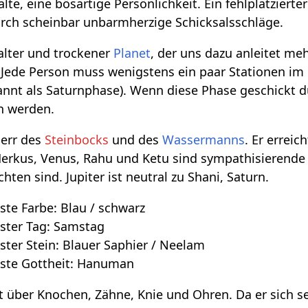
alte, eine bösartige Persönlichkeit. Ein fehlplatzier
urch scheinbar unbarmherzige Schicksalsschläge.
kalter und trockener
Planet
, der uns dazu anleitet me
in. Jede Person muss wenigstens ein paar Stationen i
nnt als Saturnphase). Wenn diese Phase geschickt du
n werden.
Herr des
Steinbocks
und des
Wassermanns
. Er errei
 Merkus, Venus, Rahu und Ketu sind sympathisierend
hten sind. Jupiter ist neutral zu Shani, Saturn.
bste Farbe: Blau / schwarz
ebster Tag: Samstag
bster Stein: Blauer Saphier / Neelam
ebste Gottheit: Hanuman
ht über Knochen, Zähne, Knie und Ohren. Da er sich 