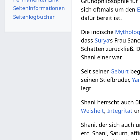
Grundphilosophie für d
Seiten­­informationen
sich oftmals um den
E
Seitenlogbücher
dafür bereit ist.
Die indische
Mytholog
dass
Surya
’s Frau Sa
Schatten zurückließ. 
Shani einer war.
Seit seiner
Geburt
begl
seinen Stiefbruder,
Ya
legt.
Shani herrscht auch ü
Weisheit
,
Integrität
u
Shani, der sich auch 
etc. Shani, Saturn, a