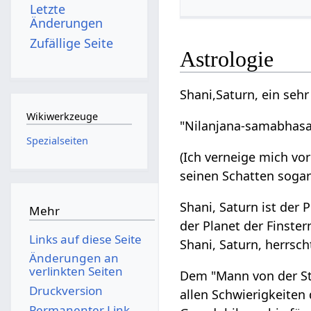
Letzte
Änderungen
Zufällige Seite
Astrologie
Shani,Saturn, ein seh
Wikiwerkzeuge
"Nilanjana-samabhas
Spezialseiten
(Ich verneige mich vo
seinen Schatten sogar
Shani, Saturn ist der 
Mehr
der Planet der Finste
Links auf diese Seite
Shani, Saturn, herrsc
Änderungen an
verlinkten Seiten
Dem "Mann von der Str
Druckversion
allen Schwierigkeiten
Permanenter Link