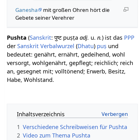
Ganesha
mit großen Ohren hört die
Gebete seiner Verehrer
Pushta
(
Sanskrit
: पुष्ट puṣṭa
adj.
u.
n.
) ist das
PPP
der
Sanskrit Verbalwurzel
(
Dhatu
)
puṣ
und
bedeutet: genährt, ernährt, gedeihend, wohl
versorgt, wohlgenährt, gepflegt; reichlich; reich
an, gesegnet mit; volltönend; Erwerb, Besitz,
Habe, Wohlstand.
Inhaltsverzeichnis
1
Verschiedene Schreibweisen für Pushta
2
Video zum Thema Pushta