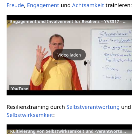
Freude
,
Engagement
und
Achtsamkeit
trainieren:
Engagement und Involvement für Resilienz – YVS317 - Stressbewältigung B2
Video laden
YouTube
Resilienztraining durch
Selbstverantwortung
und
Selbstwirksamkeit
:
Kultivierung von Selbstwirksamkeit und -verantwortung f. Resilienz –YVS318 – Stressbewältigung B3