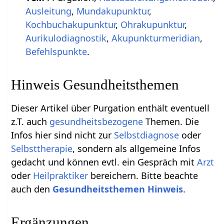
Ausleitung
,
Mundakupunktur
,
Kochbuchakupunktur
,
Ohrakupunktur
,
Aurikulodiagnostik
,
Akupunkturmeridian
,
Befehlspunkte
.
Hinweis Gesundheitsthemen
Dieser Artikel über Purgation enthält eventuell
z.T. auch
gesundheitsbezogene
Themen. Die
Infos hier sind nicht zur
Selbstdiagnose
oder
Selbsttherapie
, sondern als allgemeine Infos
gedacht und können evtl. ein Gespräch mit
Arzt
oder
Heilpraktiker
bereichern. Bitte beachte
auch den
Gesundheitsthemen Hinweis
.
Ergänzungen