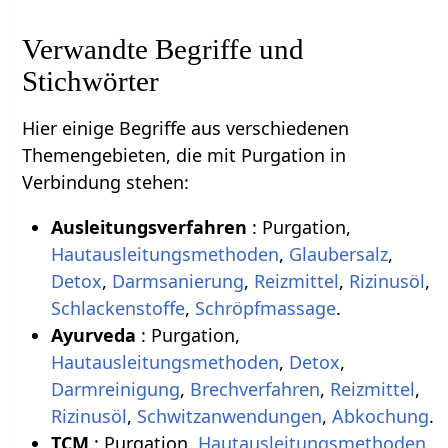
Verwandte Begriffe und
Stichwörter
Hier einige Begriffe aus verschiedenen
Themengebieten, die mit Purgation in
Verbindung stehen:
Ausleitungsverfahren
: Purgation,
Hautausleitungsmethoden
,
Glaubersalz
,
Detox
,
Darmsanierung
,
Reizmittel
,
Rizinusöl
,
Schlackenstoffe
,
Schröpfmassage
.
Ayurveda
: Purgation,
Hautausleitungsmethoden
,
Detox
,
Darmreinigung
,
Brechverfahren
,
Reizmittel
,
Rizinusöl
,
Schwitzanwendungen
,
Abkochung
.
TCM
: Purgation,
Hautausleitungsmethoden
,