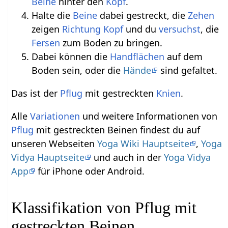
Beine
hinter den
Kopf
.
Halte die
Beine
dabei gestreckt, die
Zehen
zeigen
Richtung
Kopf
und du
versuchst
, die
Fersen
zum Boden zu bringen.
Dabei können die
Handflächen
auf dem
Boden sein, oder die
Hände
sind gefaltet.
Das ist der
Pflug
mit gestreckten
Knien
.
Alle
Variationen
und weitere Informationen von
Pflug
mit gestreckten Beinen findest du auf
unseren Webseiten
Yoga Wiki Hauptseite
,
Yoga
Vidya Hauptseite
und auch in der
Yoga Vidya
App
für iPhone oder Android.
Klassifikation von Pflug mit
gestreckten Beinen