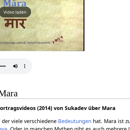
Video laden
 Mara
Vortragsvideos (2014) von Sukadev über Mara
, der viele verschiedene
Bedeutungen
hat. Mara ist z
eva
. Oder in manchen Mythen gibt es auch mehrere L