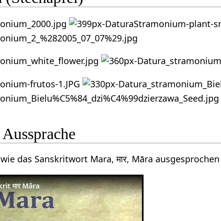
 Aussprache
 wie das Sanskritwort Mara, मार, Māra ausgesprochen
rit मार Māra