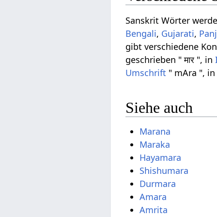
Sanskrit Wörter werd
Bengali
,
Gujarati
,
Panj
gibt verschiedene Ko
geschrieben " मार ", in
Umschrift
" mAra ", in
Siehe auch
Marana
Maraka
Hayamara
Shishumara
Durmara
Amara
Amrita