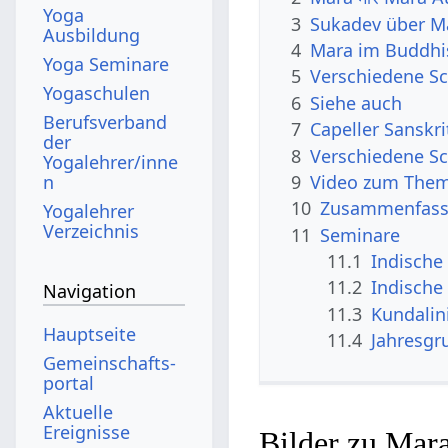
Yoga
3
Sukadev über M
Ausbildung
4
Mara im Buddh
Yoga Seminare
5
Verschiedene Sc
Yogaschulen
6
Siehe auch
Berufsverband
7
Capeller Sanskr
der
8
Verschiedene Sc
Yogalehrer/inne
n
9
Video zum The
10
Zusammenfassu
Yogalehrer
Verzeichnis
11
Seminare
11.1
Indische 
11.2
Indische
Navigation
11.3
Kundalin
Hauptseite
11.4
Jahresgr
Gemeinschafts­
portal
Aktuelle
Ereignisse
Bilder zu Mara