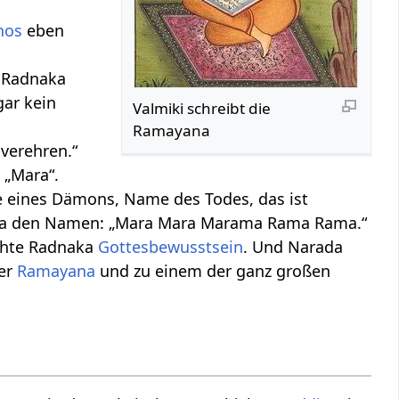
hos
eben
r Radnaka
gar kein
Valmiki schreibt die
Ramayana
verehren.“
 „Mara“.
e eines Dämons, Name des Todes, das ist
naka den Namen: „Mara Mara Marama Rama Rama.“
ichte Radnaka
Gottesbewusstsein
. Und Narada
der
Ramayana
und zu einem der ganz großen