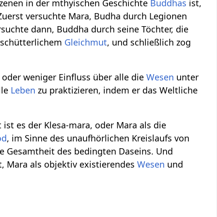
Szenen in der mthyischen Geschichte
Buddhas
ist,
Zuerst versuchte Mara, Budha durch Legionen
rsuchte dann, Buddha durch seine Töchter, die
rschütterlichem
Gleichmut
, und schließlich zog
der weniger Einfluss über alle die
Wesen
unter
lle
Leben
zu praktizieren, indem er das Weltliche
ist es der Klesa-mara, oder Mara als die
od
, im Sinne des unaufhörlichen Kreislaufs von
ie Gesamtheit des bedingten Daseins. Und
, Mara als objektiv existierendes
Wesen
und