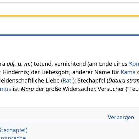
āra
adj.
u.
m.
) tötend, vernichtend (am Ende eines
Ko
g; Hindernis; der Liebesgott, anderer Name für
Kama
 leidenschaftliche Liebe (
Rati
); Stechapfel (
Datura str
smus
ist
Mara
der große Widersacher, Versucher ("Teu
Stechapfel)
Aussprache