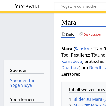
Yogawiki
Mara
Seite
Diskussion
Mara
(
Sanskrit
: मार m
Tod, Pestilenz; Tötun
Kamadeva
; erotische,
Dhattura
); im
Buddhi
Spenden
Zerstörer.
Spenden für
Yoga Vidya
Inhaltsverzeichnis
1
Bilder zu Mara (
Yoga lernen
2
Mara मार Māra 