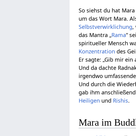
So siehst du hat Mara
um das Wort Mara. A
Selbstverwirklichung
,
das Mantra „
Rama
“ s
spiritueller Mensch wa
Konzentration
des Gei
Er sagte: „Gib mir ei
Und da dachte Radnak
irgendwo umfassender
Und durch die Wieder
gab ihm anschließen
Heiligen
und
Rishis
.
Mara im Budd