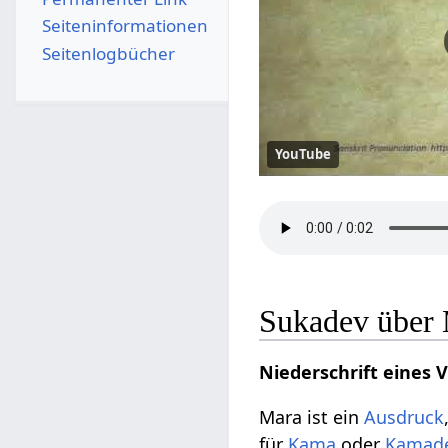
Seiten­­informationen
Seitenlogbücher
YouTube
Sukadev über
Niederschrift eines 
Mara ist ein
Ausdruck
für
Kama
oder
Kamad