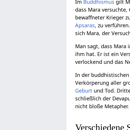
Im
Buddhismus
gilt M
dass Mara versuchte
bewaffneter Krieger z
Apsaras
, zu verführe
sich Mara, der Versuc
Man sagt, dass Mara 
ihm hat. Er ist ein Ve
verlockend und das Ne
In der buddhistische
Verkörperung aller g
Geburt
und Tod. Dritt
schließlich der Devap
nicht bloße Metapher.
Verschiedene 