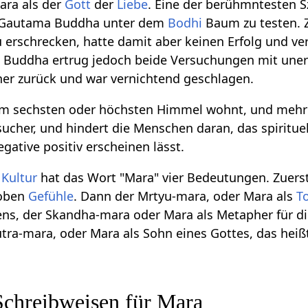
ara als der
Gott
der
Liebe
. Eine der berühmntesten 
, Gautama Buddha unter dem
Bodhi
Baum zu testen. 
u erschrecken, hatte damit aber keinen Erfolg und ve
n. Buddha ertrug jedoch beide Versuchungen mit une
her zurück und war vernichtend geschlagen.
im sechsten oder höchsten Himmel wohnt, und mehr o
rsucher, und hindert die Menschen daran, das spiritue
gative positiv erscheinen lässt.
n
Kultur
hat das Wort "Mara" vier Bedeutungen. Zuerst 
roben
Gefühle
. Dann der Mrtyu-mara, oder Mara als
T
ens, der Skandha-mara oder Mara als Metapher für d
utra-mara, oder Mara als Sohn eines Gottes, das heißt
Schreibweisen für Mara