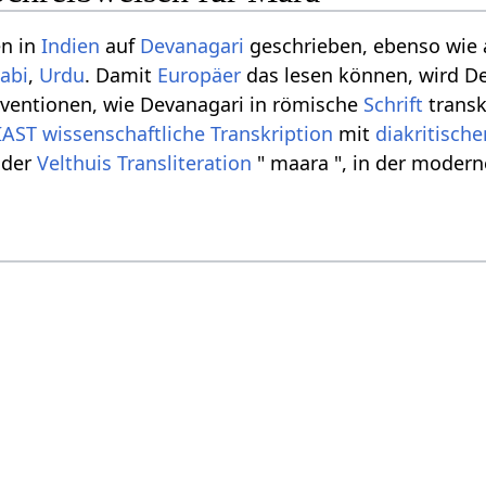
en in
Indien
auf
Devanagari
geschrieben, ebenso wie
abi
,
Urdu
. Damit
Europäer
das lesen können, wird De
nventionen, wie Devanagari in römische
Schrift
transk
IAST
wissenschaftliche Transkription
mit
diakritisch
 der
Velthuis
Transliteration
" maara ", in der modern