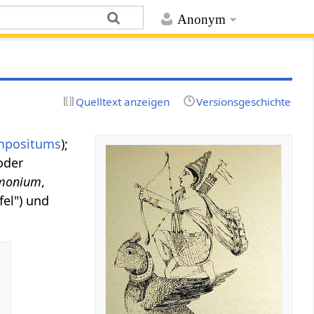
Anonym
Quelltext anzeigen
Versionsgeschichte
mpositums
);
oder
amonium
,
fel") und