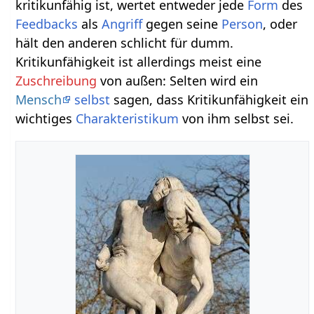
kritikunfähig ist, wertet entweder jede
Form
des
Feedbacks
als
Angriff
gegen seine
Person
, oder
hält den anderen schlicht für dumm.
Kritikunfähigkeit ist allerdings meist eine
Zuschreibung
von außen: Selten wird ein
Mensch
selbst
sagen, dass Kritikunfähigkeit ein
wichtiges
Charakteristikum
von ihm selbst sei.