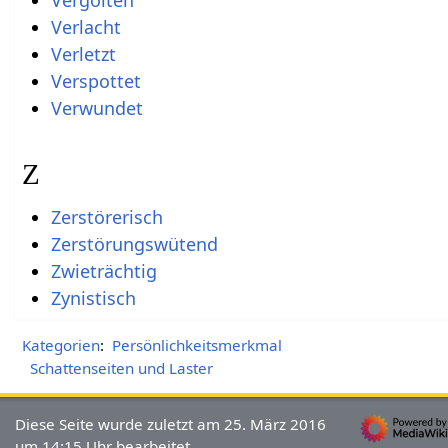
Verlacht
Verletzt
Verspottet
Verwundet
Z
Zerstörerisch
Zerstörungswütend
Zwieträchtig
Zynistisch
Kategorien
:
Persönlichkeitsmerkmal
Schattenseiten und Laster
Diese Seite wurde zuletzt am 25. März 2016
um 14:15 Uhr bearbeitet.