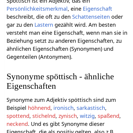
Spöttisch ist ein Adjektiv, das ein
Persönlichkeitsmerkmal
, eine
Eigenschaft
beschreibt, die oft zu den
Schattenseiten
oder
gar zu den
Lastern
gezählt wird. Am besten
versteht man eine Eigenschaft, wenn man sie in
Beziehung setzt zu anderen Eigenschaften, zu
ähnlichen Eigenschaften (Synonymen) und
Gegenteilen (Antonymen).
Synonyme spöttisch - ähnliche
Eigenschaften
Synonyme zum Adjektiv spöttisch sind zum
Beispiel
höhnend
,
ironisch
,
sarkastisch
,
spottend
,
stichelnd
,
zynisch
,
witzig
,
spaßend
,
neckend
. Und es gibt Synonyme dieser
Eigenschaft, die als positiv gelten, also z.B.