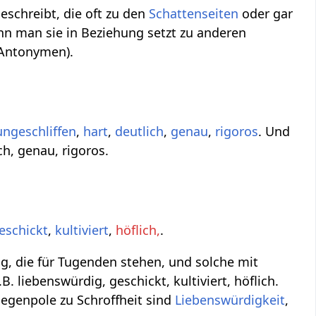
eschreibt, die oft zu den
Schattenseiten
oder gar
nn man sie in Beziehung setzt zu anderen
(Antonymen).
ungeschliffen
,
hart
,
deutlich
,
genau
,
rigoros
. Und
ch, genau, rigoros.
eschickt
,
kultiviert
,
höflich,
.
g, die für Tugenden stehen, und solche mit
. liebenswürdig, geschickt, kultiviert, höflich.
egenpole zu Schroffheit sind
Liebenswürdigkeit
,