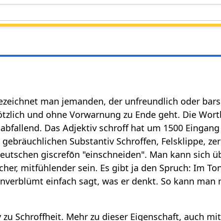
 bezeichnet man jemanden, der unfreundlich oder bars
ötzlich und ohne Vorwarnung zu Ende geht. Die Wortbe
abfallend. Das Adjektiv schroff hat um 1500 Eingan
gebräuchlichen Substantiv Schroffen, Felsklippe, zer
utschen giscrefōn "einschneiden". Man kann sich ü
cher, mitfühlender sein. Es gibt ja den Spruch: Im To
unverblümt einfach sagt, was er denkt. So kann man
iv zu Schroffheit. Mehr zu dieser Eigenschaft, auch mi