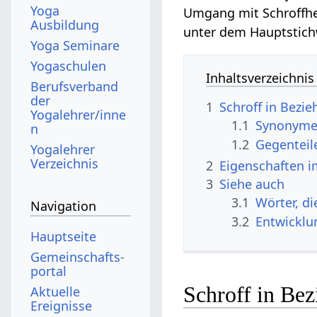
Yoga
Umgang mit Schroffhei
Ausbildung
unter dem Hauptstic
Yoga Seminare
Yogaschulen
Inhaltsverzeichnis
Berufsverband
der
1
Schroff in Bezi
Yogalehrer/inne
1.1
Synonyme 
n
1.2
Gegenteil
Yogalehrer
Verzeichnis
2
Eigenschaften i
3
Siehe auch
3.1
Wörter, di
Navigation
3.2
Entwicklu
Hauptseite
Gemeinschafts­
portal
Schroff in Be
Aktuelle
Ereignisse