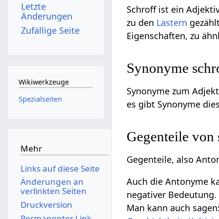
Letzte
Schroff ist ein Adjekti
Änderungen
zu den
Lastern
gezählt
Zufällige Seite
Eigenschaften, zu äh
Synonyme schrof
Wikiwerkzeuge
Synonyme zum Adjekti
Spezialseiten
es gibt Synonyme diese
Gegenteile von
Mehr
Gegenteile, also Anto
Links auf diese Seite
Auch die Antonyme kan
Änderungen an
verlinkten Seiten
negativer Bedeutung. G
Druckversion
Man kann auch sagen:
Permanenter Link