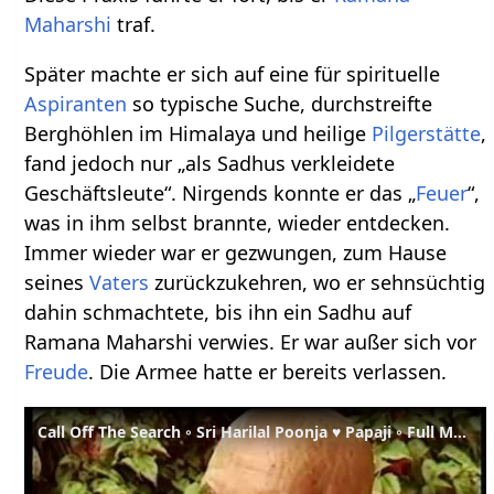
Maharshi
traf.
Später machte er sich auf eine für spirituelle
Aspiranten
so typische Suche, durchstreifte
Berghöhlen im Himalaya und heilige
Pilgerstätte
,
fand jedoch nur „als Sadhus verkleidete
Geschäftsleute“. Nirgends konnte er das „
Feuer
“,
was in ihm selbst brannte, wieder entdecken.
Immer wieder war er gezwungen, zum Hause
seines
Vaters
zurückzukehren, wo er sehnsüchtig
dahin schmachtete, bis ihn ein Sadhu auf
Ramana Maharshi verwies. Er war außer sich vor
Freude
. Die Armee hatte er bereits verlassen.
Call Off The Search ◦ Sri Harilal Poonja ♥ Papaji ◦ Full Movie (1993)