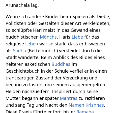
Arunachala lag.
Wenn sich andere Kinder beim Spielen als Diebe,
Polizisten oder Gestalten dieser Art verkleideten,
so schlüpfte Hari meist in das Gewand eines
buddhistischen
Mönchs
. Haris
Liebe
für das
religiöse
Leben
war so stark, dass er bisweilen
als
Sadhu
(Bettelmönch) verkleidet durch die
Stadt wanderte. Beim Anblick des Bildes eines
heiteren asketischen
Buddhas
im
Geschichtsbuch in der Schule verfiel er in einen
tranceartigen Zustand der Verzückung und
begann zu fasten, um seinem ausgemergelten
Helden nachzueifern. Inspiriert durch seine
Mutter, begann er später
Mantras
zu rezitieren
und sang Tag und Nacht den
Namen
Krishnas
.
Diese Praxis führte er fort, bis er
Ramana