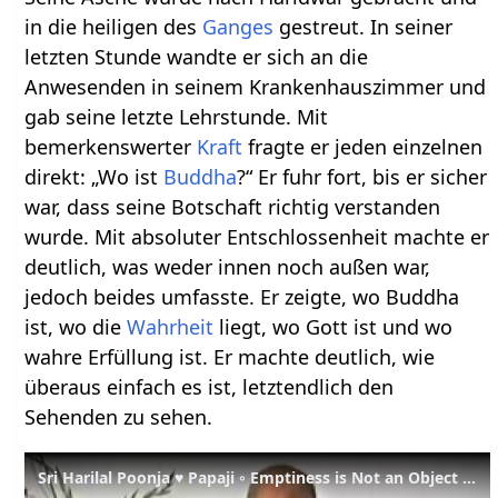
in die heiligen des
Ganges
gestreut. In seiner
letzten Stunde wandte er sich an die
Anwesenden in seinem Krankenhauszimmer und
gab seine letzte Lehrstunde. Mit
bemerkenswerter
Kraft
fragte er jeden einzelnen
direkt: „Wo ist
Buddha
?“ Er fuhr fort, bis er sicher
war, dass seine Botschaft richtig verstanden
wurde. Mit absoluter Entschlossenheit machte er
deutlich, was weder innen noch außen war,
jedoch beides umfasste. Er zeigte, wo Buddha
ist, wo die
Wahrheit
liegt, wo Gott ist und wo
wahre Erfüllung ist. Er machte deutlich, wie
überaus einfach es ist, letztendlich den
Sehenden zu sehen.
Sri Harilal Poonja ♥ Papaji ◦ Emptiness is Not an Object (1995-05-15)