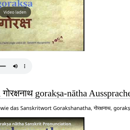
Video laden
गोरक्षनाथ gorakṣa-nātha Aussprach
 wie das Sanskritwort Gorakshanatha, गोरक्षनाथ, gora
orakṣa nātha Sanskrit Pronunciation