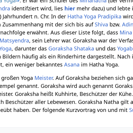
a Yoga
. Er war ein Schüler des
Minanatha
(der verm
ndra
identifziert wird, lies
hier
mehr dazu) und lebte 
 Jahrhundert n. Chr. In der
Hatha Yoga Pradipika
wird
im Zusammenhang mit der sich bis auf
Shiva
bzw.
Adi
nachfolge erwähnt. Aus dieser Liste folgt, dass
Mina
Matsyendra
, sein Lehrer war. Goraksha war der Verfa
Yoga
, darunter das
Goraksha Shataka
und das
Yogab
 Bildern häufig als ein Rinderhirte dargestellt. Nach 
, ein weniger bekanntes
Asana
im Hatha Yoga.
r großen Yoga
Meister
. Auf Goraksha beziehen sich g
empel genannt. Goraksha wird auch genannt Goraks
ister. Goraksha heißt Kuhhirte, Beschützer der Kühe
ch Beschützer aller Lebewesen. Goraksha Natha gilt 
eübt haben. Der folgende Kurzvortrag von und mit
S