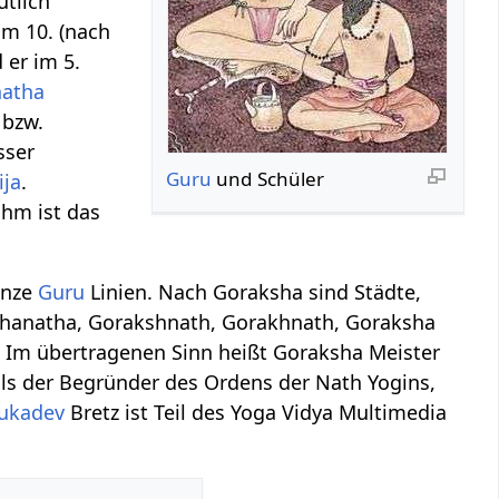
utlich
im 10. (nach
 er im 5.
natha
bzw.
sser
Guru
und Schüler
ija
.
ihm ist das
anze
Guru
Linien. Nach Goraksha sind Städte,
hanatha, Gorakshnath, Gorakhnath, Goraksha
. Im übertragenen Sinn heißt Goraksha Meister
als der Begründer des Ordens der Nath Yogins,
ukadev
Bretz ist Teil des Yoga Vidya Multimedia