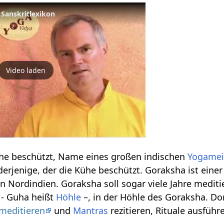
 Sanskritlexikon
Video laden
ühe beschützt, Name eines großen indischen
Yogamei
derjenige, der die Kühe beschützt. Goraksha ist ei
in Nordindien. Goraksha soll sogar viele Jahre medit
- Guha heißt
Höhle
–, in der Höhle des Goraksha. Do
meditieren
und
Mantras
rezitieren, Rituale ausführ