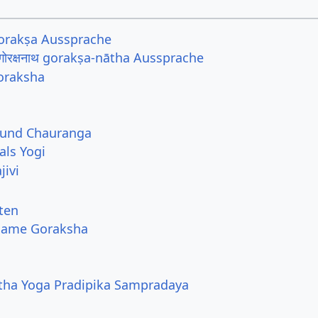
 gorakṣa Aussprache
ोरक्षनाथ gorakṣa-nātha Aussprache
oraksha
 und Chauranga
als Yogi
jivi
ten
 Name Goraksha
atha Yoga Pradipika Sampradaya