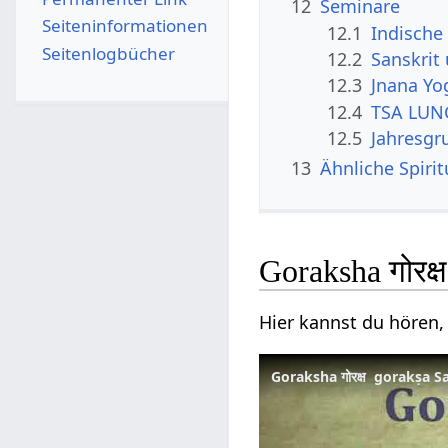
12
Seminare
Seiten­­informationen
12.1
Indische 
Seitenlogbücher
12.2
Sanskrit
12.3
Jnana Yo
12.4
TSA LUNG
12.5
Jahresgr
13
Ähnliche Spiri
Goraksha गोरक्
Hier kannst du hören,
Goraksha गोरक्ष gorakṣa S