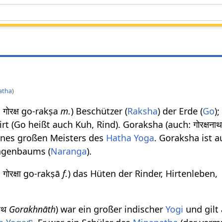
atha
)
: गोरक्ष go-rakṣa
m.
) Beschützer (
Raksha
) der Erde (
Go
);
irt (Go heißt auch Kuh, Rind). Goraksha (auch: गोरक्षना
ines großen Meisters des
Hatha Yoga
. Goraksha ist a
ngenbaums (
Naranga
).
: गोरक्षा go-rakṣā
f.
) das Hüten der Rinder, Hirtenleben,
नाथ
Gorakhnāth
) war ein großer indischer
Yogi
und gilt 