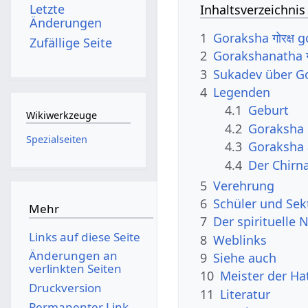
Letzte
Inhaltsverzeichnis
Änderungen
1
Goraksha गोरक्ष
Zufällige Seite
2
Gorakshanatha ग
3
Sukadev über G
4
Legenden
4.1
Geburt
Wikiwerkzeuge
4.2
Goraksha
Spezialseiten
4.3
Goraksha 
4.4
Der Chirna
5
Verehrung
6
Schüler und Sek
Mehr
7
Der spirituelle
Links auf diese Seite
8
Weblinks
Änderungen an
9
Siehe auch
verlinkten Seiten
10
Meister der H
Druckversion
11
Literatur
Permanenter Link