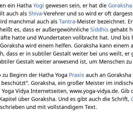
nen ein Hatha
Yogi
gewesen sein, er hat die
Goraksha
lt auch als
Shiva
-Verehrer und so wird er oft darges
wird manchmal auch als
Tantra
-Meister bezeichnet. E
heißt es, dass er außergewöhnliche
Siddhis
gehabt ha
fte hatte und Wundertaten vollbracht hat. Und bis 
Goraksha wird einem helfen. Goraksha kann einem a
 dass er in subtiler Gestalt weiter bei uns weilt, er g
subtiler Gestalt weiter anwesend ist, um Menschen zu
o zu Beginn der Hatha Yoga
Praxis
auch an Goraksha 
e beschützt". Goraksha, ein großer Meister im indisch
 Yoga Vidya Internetseiten, www.yoga-vidya.de. Gib 
Kapitel über Goraksha. Und es gibt auch die Schrift,
schrieben und mit vollständigem Text.