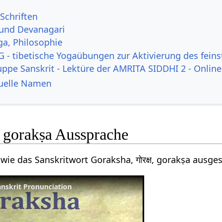
Schriften
 und Devanagari
ga, Philosophie
 - tibetische Yogaübungen zur Aktivierung des feins
uppe Sanskrit - Lektüre der AMRITA SIDDHI 2 - Online
tuelle Namen
ष gorakṣa Aussprache
 wie das Sanskritwort Goraksha, गोरक्ष, gorakṣa ausge
anskrit Pronunciation