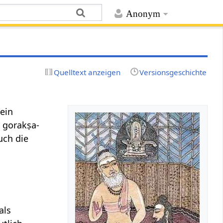
Anonym
Quelltext anzeigen
Versionsgeschichte
 ein
थ gorakṣa-
uch die
als