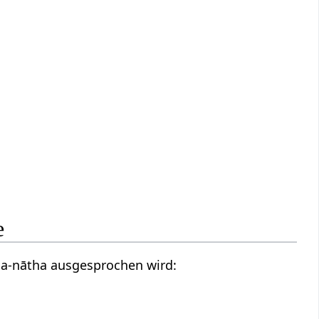
e
kṣa-nātha ausgesprochen wird: