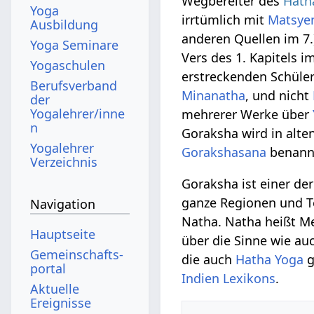
Wegbereiter des
Hath
Yoga
irrtümlich mit
Matsye
Ausbildung
anderen Quellen im 7.)
Yoga Seminare
Vers des 1. Kapitels 
Yogaschulen
erstreckenden Schüler
Berufsverband
Minanatha
, und nicht
der
Yogalehrer/inne
mehrerer Werke über
n
Goraksha wird in alten
Yogalehrer
Gorakshasana
benannt
Verzeichnis
Goraksha ist einer de
ganze Regionen und T
Navigation
Natha. Natha heißt Me
Hauptseite
über die Sinne wie au
Gemeinschafts­
die auch
Hatha Yoga
g
portal
Indien Lexikons
.
Aktuelle
Ereignisse