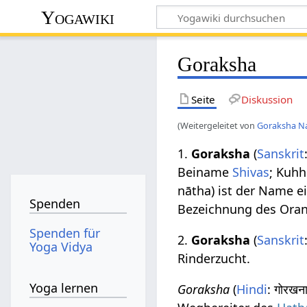
Yogawiki
Goraksha
Seite
Diskussion
(Weitergeleitet von
Goraksha N
1.
Goraksha
(
Sanskrit
Beiname
Shivas
; Kuhh
nātha) ist der Name e
Spenden
Bezeichnung des Ora
Spenden für
2.
Goraksha
(
Sanskrit
Yoga Vidya
Rinderzucht.
Yoga lernen
Goraksha
(
Hindi
: गोरख