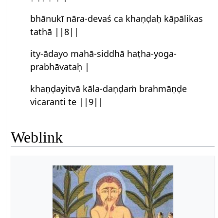
bhānukī nāra-devaś ca khaṇḍaḥ kāpālikas
tathā ||8||
ity-ādayo mahā-siddhā haṭha-yoga-
prabhāvataḥ |
khaṇḍayitvā kāla-daṇḍaṁ brahmāṇḍe
vicaranti te ||9||
Weblink