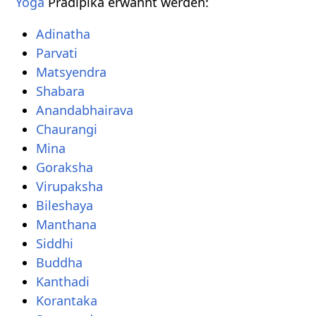
Yoga
Pradipika erwähnt werden:
Adinatha
Parvati
Matsyendra
Shabara
Anandabhairava
Chaurangi
Mina
Goraksha
Virupaksha
Bileshaya
Manthana
Siddhi
Buddha
Kanthadi
Korantaka