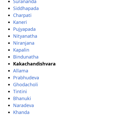
Surananda
Siddhapada
Charpati
Kaneri
Pujyapada
Nityanatha
Niranjana
Kapalin
Bindunatha
Kakachandishvara
Allama
Prabhudeva
Ghodacholi
Tintini
Bhanuki
Naradeva
Khanda