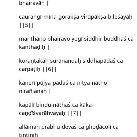
bhairavāḥ |
cauraṅgī-mīna-gorakṣa-virūpākṣa-bileśayāḥ
||5||
manthāno bhairavo yogī siddhir buddhaś ca
kanthaḍiḥ |
koraṇṭakaḥ surānandaḥ siddhapādaś ca
carpaṭiḥ ||6||
kānerī pūjya-pādaś ca nitya-nātho
nirañjanaḥ |
kapālī bindu-nāthaś ca kāka-
caṇḍīśvarāhvayaḥ ||7||
allāmaḥ prabhu-devaś ca ghoḍācolī ca
ṭiṇṭiṇiḥ |