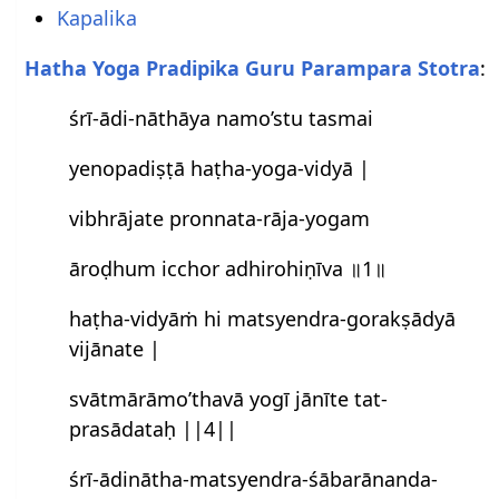
Kapalika
Hatha Yoga Pradipika Guru Parampara Stotra
:
śrī-ādi-nāthāya namo’stu tasmai
yenopadiṣṭā haṭha-yoga-vidyā |
vibhrājate pronnata-rāja-yogam
āroḍhum icchor adhirohiṇīva ॥1॥
haṭha-vidyāṁ hi matsyendra-gorakṣādyā
vijānate |
svātmārāmo’thavā yogī jānīte tat-
prasādataḥ ||4||
śrī-ādinātha-matsyendra-śābarānanda-