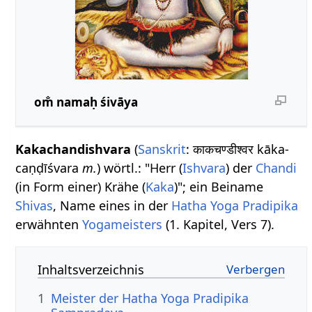
om̐ namaḥ śivāya
Kakachandishvara
(
Sanskrit
: काकचण्डीश्वर kāka-
caṇḍīśvara
m.
) wörtl.: "Herr (
Ishvara
) der
Chandi
(in Form einer) Krähe (
Kaka
)"; ein Beiname
Shivas
, Name eines in der
Hatha Yoga Pradipika
erwähnten
Yogameisters
(1. Kapitel, Vers 7).
Inhaltsverzeichnis
1
Meister der Hatha Yoga Pradipika