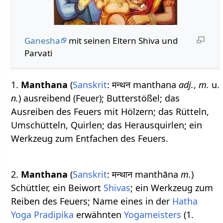
Ganesha
mit seinen Eltern Shiva und
Parvati
1.
Manthana
(
Sanskrit
: मन्थन manthana
adj.
,
m.
u.
n.
) ausreibend (Feuer); Butterstößel; das
Ausreiben des Feuers mit Hölzern; das Rütteln,
Umschütteln, Quirlen; das Herausquirlen; ein
Werkzeug zum Entfachen des Feuers.
2.
Manthana
(
Sanskrit
: मन्थान manthāna
m.
)
Schüttler, ein Beiwort
Shivas
; ein Werkzeug zum
Reiben des Feuers; Name eines in der
Hatha
Yoga Pradipika
erwähnten
Yogameisters
(1.