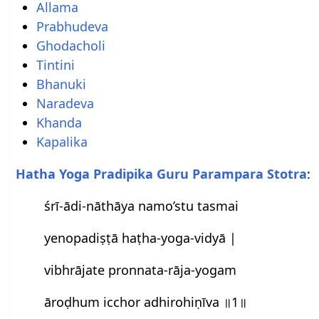
Allama
Prabhudeva
Ghodacholi
Tintini
Bhanuki
Naradeva
Khanda
Kapalika
Hatha Yoga Pradipika Guru Parampara Stotra
:
śrī-ādi-nāthāya namo’stu tasmai
yenopadiṣṭā haṭha-yoga-vidyā |
vibhrājate pronnata-rāja-yogam
āroḍhum icchor adhirohiṇīva ॥1॥