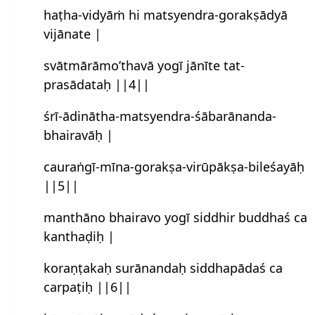
haṭha-vidyāṁ hi matsyendra-gorakṣādyā
vijānate |
svātmārāmo’thavā yogī jānīte tat-
prasādataḥ ||4||
śrī-ādinātha-matsyendra-śābarānanda-
bhairavāḥ |
cauraṅgī-mīna-gorakṣa-virūpākṣa-bileśayāḥ
||5||
manthāno bhairavo yogī siddhir buddhaś ca
kanthaḍiḥ |
koraṇṭakaḥ surānandaḥ siddhapādaś ca
carpaṭiḥ ||6||