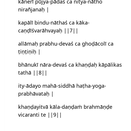
kānerī pūjya-pādaś ca nitya-nātho
nirañjanaḥ |
kapālī bindu-nāthaś ca kāka-
caṇḍīśvarāhvayaḥ ||7||
allāmaḥ prabhu-devaś ca ghoḍācolī ca
ṭiṇṭiṇiḥ |
bhānukī nāra-devaś ca khaṇḍaḥ kāpālikas
tathā ||8||
ity-ādayo mahā-siddhā haṭha-yoga-
prabhāvataḥ |
khaṇḍayitvā kāla-daṇḍaṁ brahmāṇḍe
vicaranti te ||9||