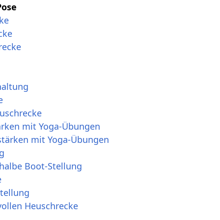
Pose
ke
cke
recke
haltung
e
euschrecke
ärken mit Yoga-Übungen
stärken mit Yoga-Übungen
g
halbe Boot-Stellung
e
tellung
vollen Heuschrecke