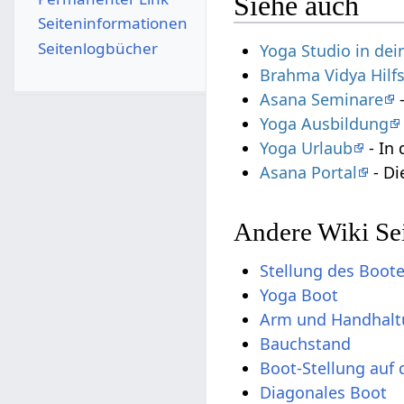
Siehe auch
Seiten­­informationen
Seitenlogbücher
Yoga Studio in de
Brahma Vidya Hilf
Asana Seminare
-
Yoga Ausbildung
Yoga Urlaub
- In 
Asana Portal
- Di
Andere Wiki Se
Stellung des Boot
Yoga Boot
Arm und Handhalt
Bauchstand
Boot-Stellung auf
Diagonales Boot