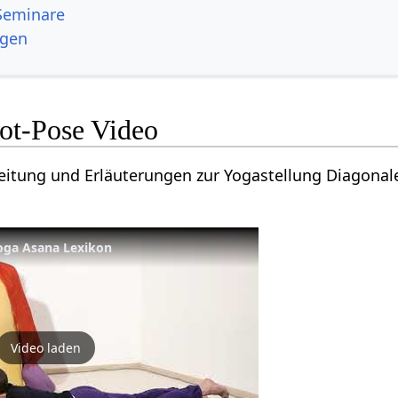
Seminare
ngen
ot-Pose Video
leitung und Erläuterungen zur Yogastellung Diagonal
Yoga Asana Lexikon
Video laden