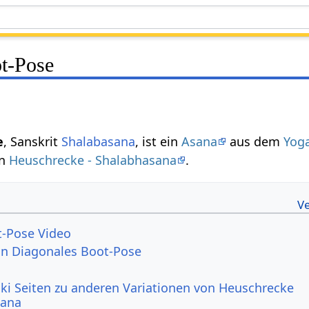
t-Pose
e
, Sanskrit
Shalabasana
, ist ein
Asana
aus dem
Yog
on
Heuschrecke - Shalabhasana
.
t-Pose Video
von Diagonales Boot-Pose
ki Seiten zu anderen Variationen von Heuschrecke
sana