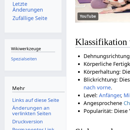
Letzte
Änderungen
YouTube
Zufällige Seite
Klassifikatio
Wikiwerkzeuge
Dehnungsrichtung:
Spezialseiten
Körperliche Fertig
Körperhaltung: Di
Blickrichtung: Die
nach vorne
.
Mehr
Level:
Anfänger
,
Mi
Links auf diese Seite
Angesprochene
Ch
Änderungen an
Popularität: Diese
verlinkten Seiten
Druckversion
Permanenter Link