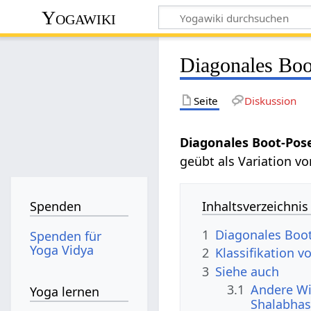
Yogawiki
Diagonales Boo
Seite
Diskussion
Diagonales Boot-Pos
geübt als Variation v
Inhaltsverzeichnis
Spenden
1
Diagonales Boo
Spenden für
Yoga Vidya
2
Klassifikation 
3
Siehe auch
3.1
Andere Wi
Yoga lernen
Shalabha