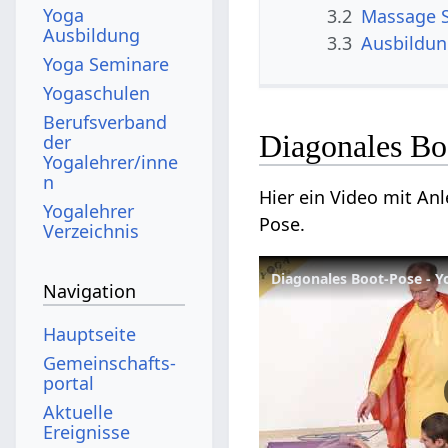
Yoga
3.2
Massage 
Ausbildung
3.3
Ausbildu
Yoga Seminare
Yogaschulen
Berufsverband
Diagonales Bo
der
Yogalehrer/inne
n
Hier ein Video mit An
Yogalehrer
Pose.
Verzeichnis
Diagonales Boot-Pose - 
Navigation
Hauptseite
Gemeinschafts­
portal
Aktuelle
Ereignisse