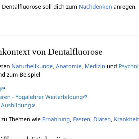
u Dentalfluorose soll dich zum
Nachdenken
anregen, 
kontext von Dentalfluorose
ieten
Naturheilkunde
,
Anatomie
,
Medizin
und
Psychol
ind zum Beispiel
g
ren - Yogalehrer Weiterbildung
 Ausbildung
t zu Themen wie
Ernährung
,
Fasten
,
Diäten
,
Krankhei