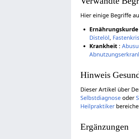
Verwandte Begri
Hier einige Begriffe 
Ernährungskurd
Distelöl
,
Fastenkri
Krankheit
:
Abusu
Abnutzungserkra
Hinweis Gesund
Dieser Artikel über De
Selbstdiagnose
oder
S
Heilpraktiker
bereiche
Ergänzungen