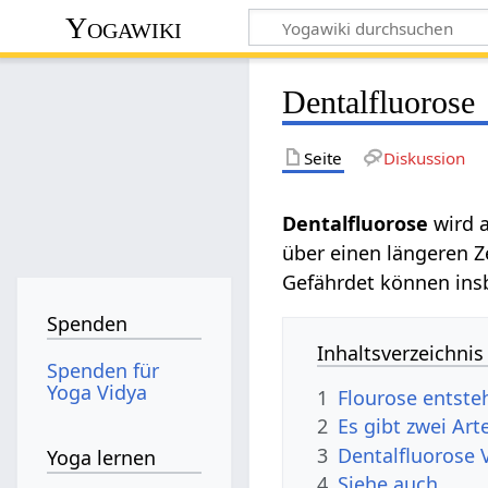
Yogawiki
Dentalfluorose
Seite
Diskussion
Dentalfluorose
wird 
über einen längeren Z
Gefährdet können in
Spenden
Inhaltsverzeichnis
Spenden für
Yoga Vidya
1
Flourose entste
2
Es gibt zwei Art
3
Dentalfluorose 
Yoga lernen
4
Siehe auch