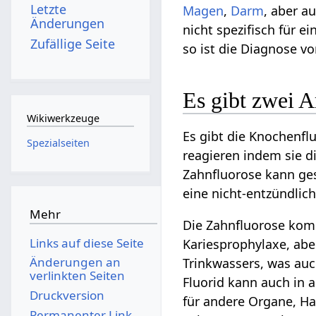
Letzte
Magen
,
Darm
, aber a
Änderungen
nicht spezifisch für 
Zufällige Seite
so ist die Diagnose vo
Es gibt zwei A
Wikiwerkzeuge
Es gibt die Knochenfl
Spezialseiten
reagieren indem sie d
Zahnfluorose kann ge
eine nicht-entzündlic
Mehr
Die Zahnfluorose komm
Links auf diese Seite
Kariesprophylaxe, aber
Änderungen an
Trinkwassers, was auch
verlinkten Seiten
Fluorid kann auch in 
Druckversion
für andere Organe, H
Permanenter Link