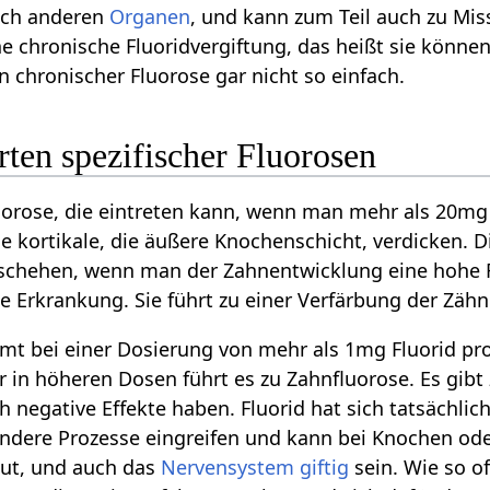
uch anderen
Organen
, und kann zum Teil auch zu M
eine chronische Fluoridvergiftung, das heißt sie kön
n chronischer Fluorose gar nicht so einfach.
rten spezifischer Fluorosen
uorose, die eintreten kann, wenn man mehr als 20mg
ie kortikale, die äußere Knochenschicht, verdicken. 
schehen, wenn man der Zahnentwicklung eine hohe Fl
he Erkrankung. Sie führt zu einer Verfärbung der Zähn
t bei einer Dosierung von mehr als 1mg Fluorid pro 
 in höheren Dosen führt es zu Zahnfluorose. Es gibt 
 negative Effekte haben. Fluorid hat sich tatsächlich
andere Prozesse eingreifen und kann bei Knochen od
aut, und auch das
Nervensystem
giftig
sein. Wie so o