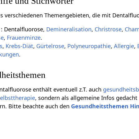
ffe und Stichwörter
aus verschiedenen Themengebieten, die mit Dentalflu
e
: Dentalfluorose,
Demineralisation
,
Christrose
,
Cham
se
,
Frauenminze
.
s
,
Krebs-Diät
,
Gürtelrose
,
Polyneuropathie
,
Allergie
,
nkungen
.
heitsthemen
ntalfluorose enthält eventuell z.T. auch
gesundheits
elbsttherapie
, sondern als allgemeine Infos gedacht
rn. Bitte beachte auch den
Gesundheitsthemen Hi