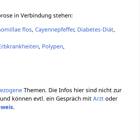
orose in Verbindung stehen:
omillae flos
,
Cayennepfeffer
,
Diabetes-Diät
,
Erbkrankheiten
,
Polypen
,
bezogene
Themen. Die Infos hier sind nicht zur
 und können evtl. ein Gespräch mit
Arzt
oder
nweis
.