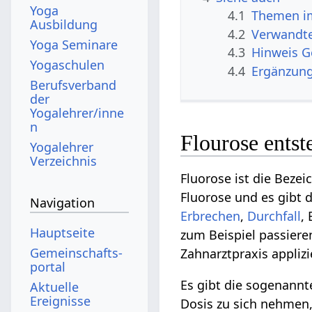
Yoga
4.1
Themen im
Ausbildung
4.2
Verwandte
Yoga Seminare
4.3
Hinweis 
Yogaschulen
4.4
Ergänzun
Berufsverband
der
Yogalehrer/inne
n
Flourose entst
Yogalehrer
Verzeichnis
Fluorose ist die Beze
Fluorose und es gibt d
Navigation
Erbrechen
,
Durchfall
,
Hauptseite
zum Beispiel passiere
Gemeinschafts­
Zahnarztpraxis applizi
portal
Es gibt die sogenann
Aktuelle
Ereignisse
Dosis zu sich nehmen