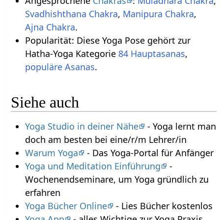
Angesprochene
Chakras
:
Muladhara Chakra
,
Svadhishthana Chakra
,
Manipura Chakra
,
Ajna Chakra
.
Popularität: Diese Yoga Pose gehört zur
Hatha-Yoga Kategorie
84 Hauptasanas
,
populäre Asanas
.
Siehe auch
Yoga Studio in deiner Nähe
- Yoga lernt man
doch am besten bei eine/r/m Lehrer/in
Warum Yoga
- Das Yoga-Portal für Anfänger
Yoga und Meditation Einführung
-
Wochenendseminare, um Yoga gründlich zu
erfahren
Yoga Bücher Online
- Lies Bücher kostenlos
Yoga App
- alles Wichtige zur Yoga Praxis