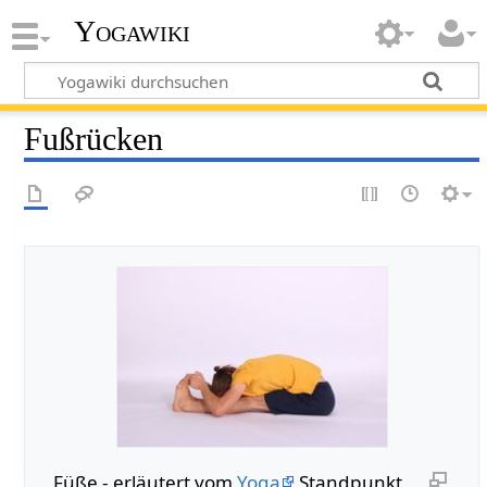
Yogawiki
Fußrücken
Füße - erläutert vom
Yoga
Standpunkt