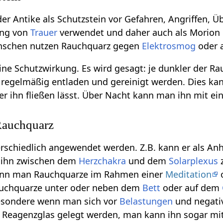
der Antike als Schutzstein vor Gefahren, Angriffen, 
ung von
Trauer
verwendet und daher auch als Morion b
nschen nutzen Rauchquarz gegen
Elektrosmog
oder 
ine Schutzwirkung. Es wird gesagt: je dunkler der R
e regelmäßig entladen und gereinigt werden. Dies 
r ihn fließen lässt. Über Nacht kann man ihn mit ein
auchquarz
rschiedlich angewendet werden. Z.B. kann er als A
, ihn zwischen dem
Herzchakra
und dem
Solarplexus
z
nn man Rauchquarze im Rahmen einer
Meditation
auchquarze unter oder neben dem
Bett
oder auf dem
besondere wenn man sich vor
Belastungen
und negativ
n Reagenzglas gelegt werden, man kann ihn sogar mi