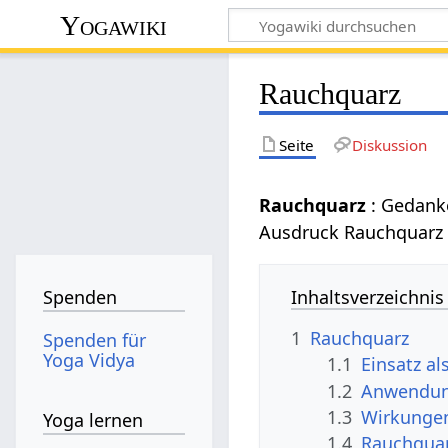
Yogawiki
Rauchquarz
Seite
Diskussion
Rauchquarz
: Gedank
Ausdruck Rauchquarz
Inhaltsverzeichnis
Spenden
1
Rauchquarz
Spenden für
Yoga Vidya
1.1
Einsatz al
1.2
Anwendun
1.3
Wirkunge
Yoga lernen
1.4
Rauchquar