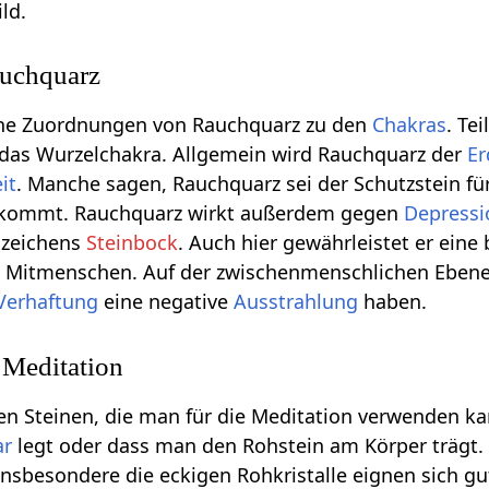
ld.
uchquarz
iche Zuordnungen von Rauchquarz zu den
Chakras
. Te
 das Wurzelchakra. Allgemein wird Rauchquarz der
Er
it
. Manche sagen, Rauchquarz sei der Schutzstein fü
 kommt. Rauchquarz wirkt außerdem gegen
Depress
rnzeichens
Steinbock
. Auch hier gewährleistet er eine
Mitmenschen. Auf der zwischenmenschlichen Ebene 
Verhaftung
eine negative
Ausstrahlung
haben.
 Meditation
en Steinen, die man für die Meditation verwenden ka
ar
legt oder dass man den Rohstein am Körper trägt. 
sbesondere die eckigen Rohkristalle eignen sich gu