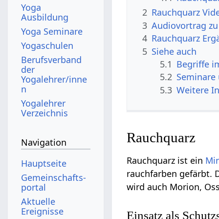
Yoga
2
Rauchquarz Vid
Ausbildung
3
Audiovortrag z
Yoga Seminare
4
Rauchquarz Erg
Yogaschulen
5
Siehe auch
Berufsverband
5.1
Begriffe 
der
5.2
Seminare
Yogalehrer/inne
n
5.3
Weitere I
Yogalehrer
Verzeichnis
Rauchquarz
Navigation
Rauchquarz ist ein
Min
Hauptseite
rauchfarben gefärbt. D
Gemeinschafts­
wird auch Morion, Oss
portal
Aktuelle
Ereignisse
Einsatz als Schutz