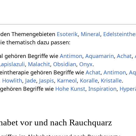
u den Themengebieten
Esoterik
,
Mineral
,
Edelsteinthe
die thematisch dazu passen:
 gehören Begriffe wie
Antimon
,
Aquamarin
,
Achat
,
Lapislazuli
,
Malachit
,
Obsidian
,
Onyx
.
intherapie gehören Begriffe wie
Achat
,
Antimon
,
Aq
,
Howlith
,
Jade
,
Jaspis
,
Karneol
,
Koralle
,
Kristalle
.
gehören Begriffe wie
Hohe Kunst
,
Inspiration
,
Hyper
phabet vor und nach Rauchquarz