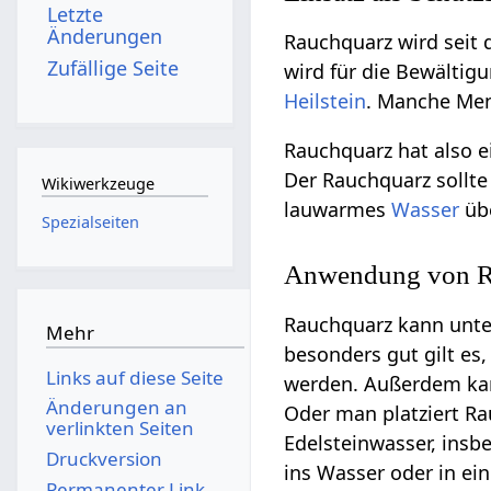
Letzte
Änderungen
Rauchquarz wird seit 
Zufällige Seite
wird für die Bewältig
Heilstein
. Manche Me
Rauchquarz hat also e
Der Rauchquarz sollt
Wikiwerkzeuge
lauwarmes
Wasser
übe
Spezialseiten
Anwendung von R
Rauchquarz kann unte
Mehr
besonders gut gilt es
Links auf diese Seite
werden. Außerdem ka
Änderungen an
Oder man platziert R
verlinkten Seiten
Edelsteinwasser, ins
Druckversion
ins Wasser oder in ei
Permanenter Link