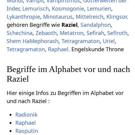
Mundi
,
Vampir
,
Vampirismus
,
Götterwelten der
Inder
,
Lemurisch
,
Kosmogonie
,
Lemurien
,
Lykanthropie
,
Minotaurus
,
Mittelreich
,
Klingsor
.
gehören Begriffe wie
Raziel
,
Sandalphon
,
Schechina
,
Zebaoth
,
Metatron
,
Sefirah
,
Sefiroth
,
Shem HaMephorash
,
Tetragramaton
,
Uriel
,
Tetragramaton
,
Raphael
. Engelskunde Throne
Begriffe im Alphabet vor und nach
Raziel
Hier einige Infos zu Begriffen im Alphabet vor
und nach Raziel :
Radionik
Raphael
Rasputin