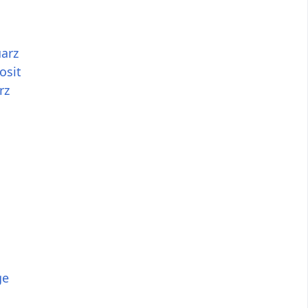
arz
osit
rz
ge