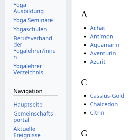
Yoga
Ausbildung
A
Yoga Seminare
Achat
Yogaschulen
Antimon
Berufsverband
der
Aquamarin
Yogalehrer/inne
Aventurin
n
Azurit
Yogalehrer
Verzeichnis
C
Navigation
Cassius-Gold
Chalcedon
Hauptseite
Citrin
Gemeinschafts­
portal
Aktuelle
G
Ereignisse