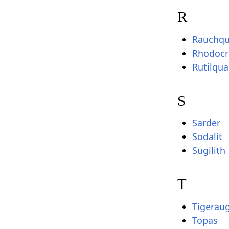
R
Rauchqu
Rhodocr
Rutilqua
S
Sarder
Sodalit
Sugilith
T
Tigerau
Topas