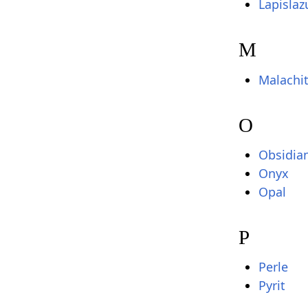
Lapislazu
M
Malachi
O
Obsidia
Onyx
Opal
P
Perle
Pyrit