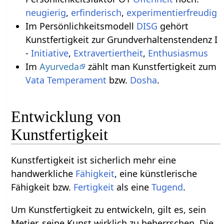
neugierig
,
erfinderisch
,
experimentierfreudig
Im Persönlichkeitsmodell
DISG
gehört
Kunstfertigkeit zur Grundverhaltenstendenz I
-
Initiative
,
Extravertiertheit
,
Enthusiasmus
Im
Ayurveda
zählt man Kunstfertigkeit zum
Vata
Temperament
bzw.
Dosha
.
Entwicklung von
Kunstfertigkeit
Kunstfertigkeit ist sicherlich mehr eine
handwerkliche
Fähigkeit
, eine künstlerische
Fähigkeit bzw.
Fertigkeit
als eine
Tugend
.
Um Kunstfertigkeit zu entwickeln, gilt es, sein
Metier, seine Kunst wirklich zu beherrschen. Die