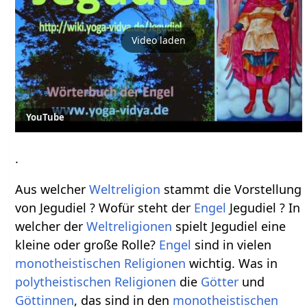
Video laden
YouTube
.
Aus welcher
Weltreligion
stammt die Vorstellung
von Jegudiel ? Wofür steht der
Engel
Jegudiel ? In
welcher der
Weltreligionen
spielt Jegudiel eine
kleine oder große Rolle?
Engel
sind in vielen
monotheistischen
Religionen
wichtig. Was in
polytheistischen
Religionen
die
Götter
und
Göttinnen
, das sind in den
monotheistischen