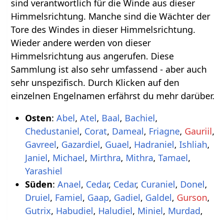
sind verantwortlich für die Winde aus dieser
Himmelsrichtung. Manche sind die Wächter der
Tore des Windes in dieser Himmelsrichtung.
Wieder andere werden von dieser
Himmelsrichtung aus angerufen. Diese
Sammlung ist also sehr umfassend - aber auch
sehr unspezifisch. Durch Klicken auf den
einzelnen Engelnamen erfährst du mehr darüber.
Osten
:
Abel
,
Atel
,
Baal
,
Bachiel
,
Chedustaniel
,
Corat
,
Dameal
,
Friagne
,
Gauriil
,
Gavreel
,
Gazardiel
,
Guael
,
Hadraniel
,
Ishliah
,
Janiel
,
Michael
,
Mirthra
,
Mithra
,
Tamael
,
Yarashiel
Süden
:
Anael
,
Cedar
,
Cedar
,
Curaniel
,
Donel
,
Druiel
,
Famiel
,
Gaap
,
Gadiel
,
Galdel
,
Gurson
,
Gutrix
,
Habudiel
,
Haludiel
,
Miniel
,
Murdad
,