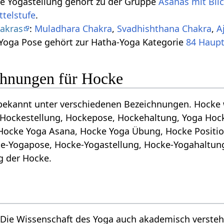
se Yogastellung gehört zu der Gruppe
Asanas mit Bli
ttelstufe
.
akras
:
Muladhara Chakra
,
Svadhishthana Chakra
,
A
 Yoga Pose gehört zur Hatha-Yoga Kategorie
84 Haup
hnungen für Hocke
bekannt unter verschiedenen Bezeichnungen. Hocke w
 Hockestellung, Hockepose, Hockehaltung, Yoga Hock
Hocke Yoga Asana, Hocke Yoga Übung, Hocke Position
ke-Yogapose, Hocke-Yogastellung, Hocke-Yogahaltu
ng der Hocke.
 Die Wissenschaft des Yoga auch akademisch verste