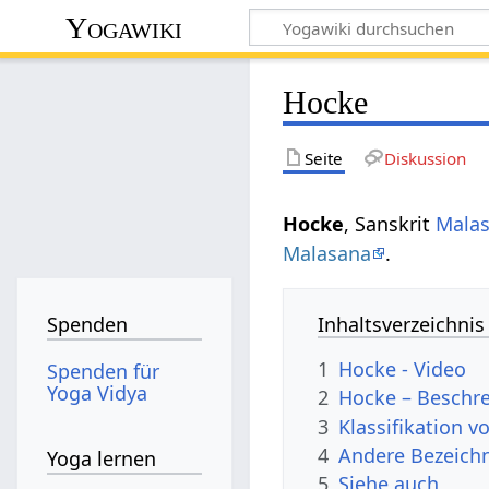
Yogawiki
Hocke
Seite
Diskussion
Hocke
, Sanskrit
Mala
Malasana
.
Inhaltsverzeichnis
Spenden
1
Hocke - Video
Spenden für
Yoga Vidya
2
Hocke – Beschr
3
Klassifikation 
4
Andere Bezeich
Yoga lernen
5
Siehe auch