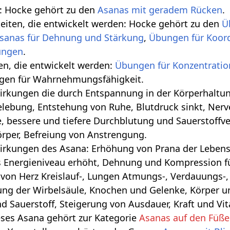
: Hocke gehört zu den
Asanas mit geradem Rücken
.
keiten, die entwickelt werden: Hocke gehört zu den
Ü
sanas für Dehnung und Stärkung
,
Übungen für Koor
.
ten, die entwickelt werden:
Übungen für Konzentratio
gen für Wahrnehmungsfähigkeit.
 die durch Entspannung in der Körperhaltung geschehen‏‎: Tiefe Bauchatm
lebung, Entstehung von Ruhe, Blutdruck sinkt, Nerv
, bessere und tiefere Durchblutung und Sauerstoffv
örper, Befreiung von Anstrengung.
irkungen des Asana: Erhöhung von Prana der Lebense
s Energieniveau erhöht, Dehnung und Kompression für
von Herz Kreislauf-, Lungen Atmungs-, Verdauungs-
ung der Wirbelsäule, Knochen und Gelenke, Körper 
d Sauerstoff, Steigerung von Ausdauer, Kraft und Vita
eses Asana gehört zur Kategorie
Asanas auf den Füße