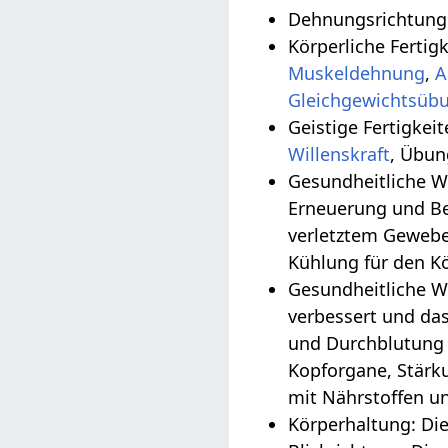
Dehnungsrichtung
Körperliche Fertig
Muskeldehnung
,
A
Geistige Fertigkei
Willenskraft
, Übun
Gesundheitliche Wirkungen
Erneuerung und Be
verletztem Gewebe
Kühlung für den K
Gesundheitliche W
verbessert und da
und Durchblutung 
Kopforgane, Stärk
mit Nährstoffen un
Körperhaltung: Di