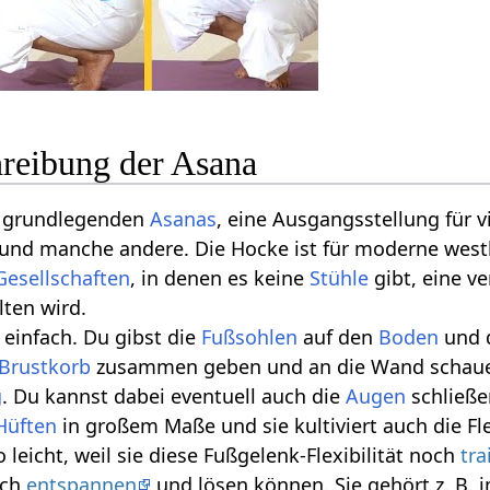
reibung der Asana
er grundlegenden
Asanas
, eine Ausgangsstellung für v
und manche andere. Die Hocke ist für moderne west
Gesellschaften
, in denen es keine
Stühle
gibt, eine v
lten wird.
v einfach. Du gibst die
Fußsohlen
auf den
Boden
und d
Brustkorb
zusammen geben und an die Wand schauen,
g
. Du kannst dabei eventuell auch die
Augen
schließ
Hüften
in großem Maße und sie kultiviert auch die Fle
o leicht, weil sie diese Fußgelenk-Flexibilität noch
tra
ich
entspannen
und lösen können. Sie gehört z. B. 