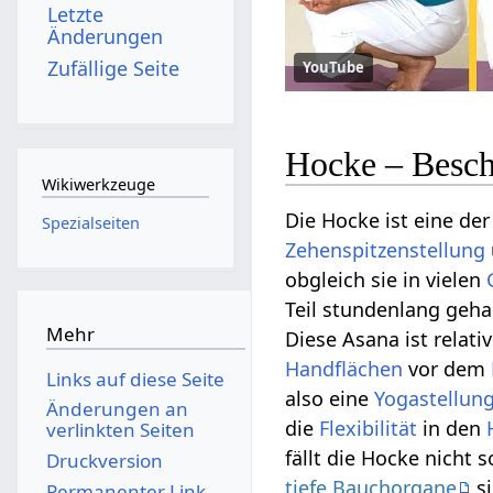
Letzte
Änderungen
Zufällige Seite
YouTube
Hocke – Besch
Wikiwerkzeuge
Die Hocke ist eine d
Spezialseiten
Zehenspitzenstellung
obgleich sie in vielen
Teil stundenlang geha
Mehr
Diese Asana ist relati
Handflächen
vor dem
Links auf diese Seite
also eine
Yogastellun
Änderungen an
die
Flexibilität
in den
verlinkten Seiten
fällt die Hocke nicht s
Druckversion
tiefe Bauchorgane
s
Permanenter Link