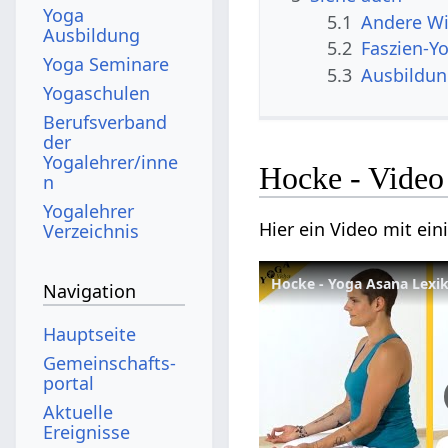
Yoga
5.1
Andere Wi
Ausbildung
5.2
Faszien-Y
Yoga Seminare
5.3
Ausbildu
Yogaschulen
Berufsverband
der
Yogalehrer/inne
Hocke - Video
n
Yogalehrer
Hier ein Video mit ei
Verzeichnis
Hocke - Yoga Asana Lexi
Navigation
Hauptseite
Gemeinschafts­
portal
Aktuelle
Ereignisse