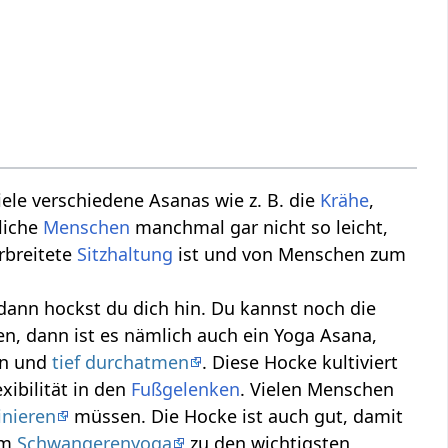
iele verschiedene Asanas wie z. B. die
Krähe
,
liche
Menschen
manchmal gar nicht so leicht,
erbreitete
Sitzhaltung
ist und von Menschen zum
ann hockst du dich hin. Du kannst noch die
 dann ist es nämlich auch ein Yoga Asana,
en und
tief durchatmen
. Diese Hocke kultiviert
xibilität in den
Fußgelenken
. Vielen Menschen
inieren
müssen. Die Hocke ist auch gut, damit
im
Schwangerenyoga
zu den wichtigsten