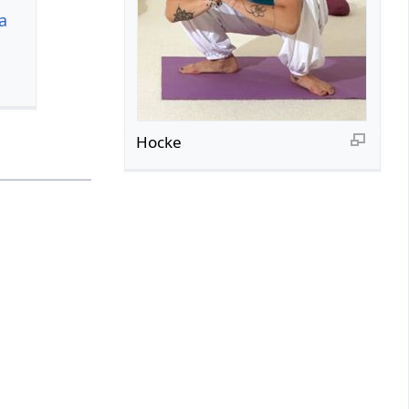
a
Hocke