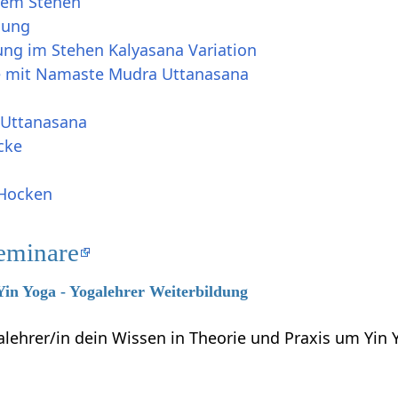
dem Stehen
lung
ung im Stehen Kalyasana Variation
e mit Namaste Mudra Uttanasana
 Uttanasana
cke
 Hocken
eminare
 Yin Yoga - Yogalehrer Weiterbildung
alehrer/in dein Wissen in Theorie und Praxis um Yin