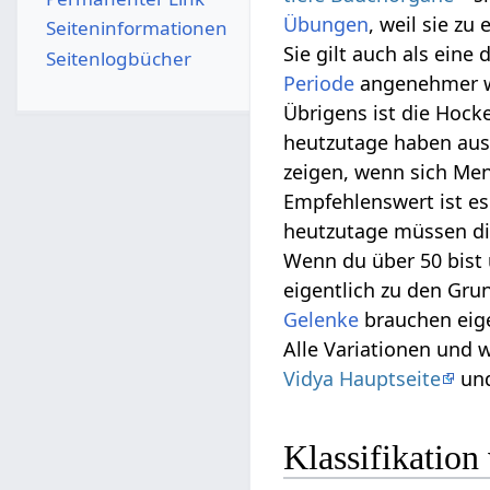
Übungen
, weil sie zu
Seiten­­informationen
Sie gilt auch als eine
Seitenlogbücher
Periode
angenehmer w
Übrigens ist die Hock
heutzutage haben au
zeigen, wenn sich Men
Empfehlenswert ist e
heutzutage müssen d
Wenn du über 50 bist u
eigentlich zu den Gr
Gelenke
brauchen eigen
Alle Variationen und 
Vidya Hauptseite
und
Klassifikatio