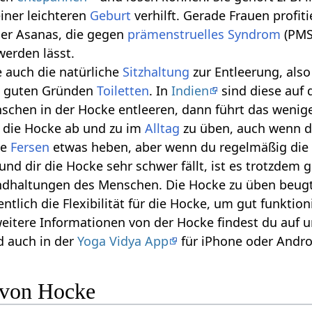
 einer leichteren
Geburt
verhilft. Gerade Frauen profi
 der Asanas, die gegen
prämenstruelles Syndrom
(PMS
erden lässt.
e auch die natürliche
Sitzhaltung
zur Entleerung, als
s guten Gründen
Toiletten
. In
Indien
sind diese auf
schen in der Hocke entleeren, dann führt das wenig
s die Hocke ab und zu im
Alltag
zu üben, auch wenn du
ie
Fersen
etwas heben, aber wenn du regelmäßig die Hoc
nd dir die Hocke sehr schwer fällt, ist es trotzdem 
undhaltungen des Menschen. Die Hocke zu üben beug
tlich die Flexibilität für die Hocke, um gut funktio
weitere Informationen von der Hocke findest du auf
 auch in der
Yoga Vidya App
für iPhone oder Andro
n von Hocke