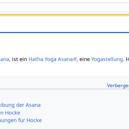
sana
, ist ein
Hatha Yoga
Asana
, eine
Yogastellung
. 
eibung der Asana
von Hocke
nungen für Hocke