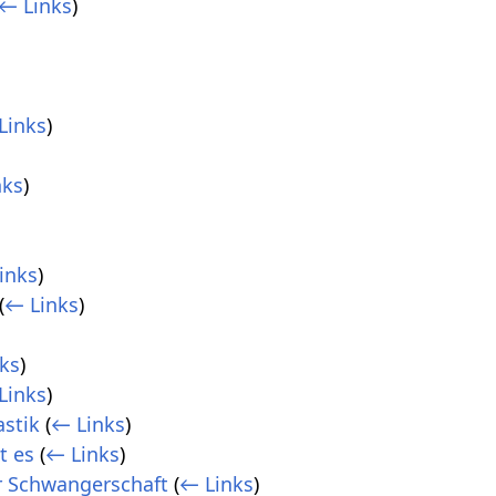
← Links
)
)
Links
)
nks
)
inks
)
(
← Links
)
ks
)
Links
)
stik
(
← Links
)
t es
(
← Links
)
r Schwangerschaft
(
← Links
)