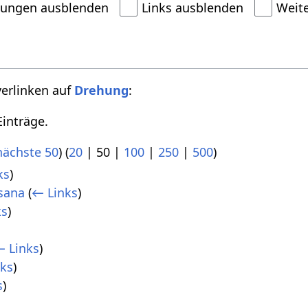
dungen ausblenden
Links ausblenden
Weit
verlinken auf
Drehung
:
inträge.
nächste 50
) (
20
|
50
|
100
|
250
|
500
)
ks
)
sana
(
← Links
)
ks
)
 Links
)
nks
)
s
)