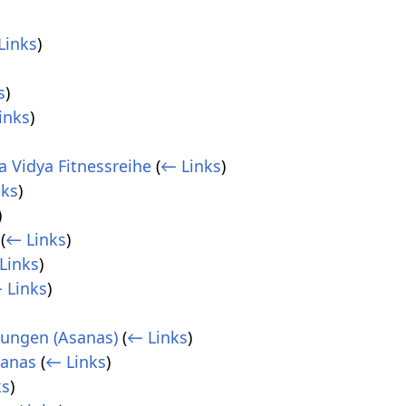
Links
)
s
)
inks
)
a Vidya Fitnessreihe
(
← Links
)
nks
)
)
(
← Links
)
Links
)
 Links
)
lungen (Asanas)
(
← Links
)
sanas
(
← Links
)
ks
)