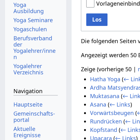
Vorlageneinbin
Yoga
Ausbildung
Los
Yoga Seminare
Yogaschulen
Berufsverband
Die folgenden Seiten 
der
Yogalehrer/inne
Angezeigt werden 50 E
n
Yogalehrer
Zeige (
vorherige 50
|
Verzeichnis
Hatha Yoga
(
← Lin
Ardha Matsyendra
Navigation
Muktasana
(
← Lin
Hauptseite
Asana
(
← Links
)
Vorwärtsbeugen
(
←
Gemeinschafts­
portal
Rundrücken
(
← Li
Aktuelle
Kopfstand
(
← Link
Ereignisse
Upacara
(
← Links
)