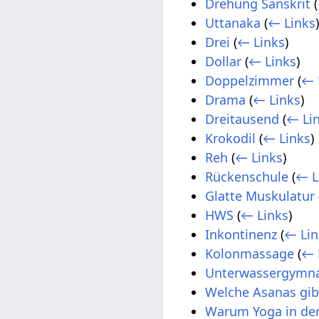
Drehung Sanskrit
(
Uttanaka
(
← Links
Drei
(
← Links
)
Dollar
(
← Links
)
Doppelzimmer
(
← 
Drama
(
← Links
)
Dreitausend
(
← Li
Krokodil
(
← Links
)
Reh
(
← Links
)
Rückenschule
(
← L
Glatte Muskulatur
HWS
(
← Links
)
Inkontinenz
(
← Lin
Kolonmassage
(
← 
Unterwassergymna
Welche Asanas gib
Warum Yoga in de