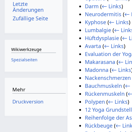
Letzte
Darm
(
← Links
)
Änderungen
Neurodermitis
(
← 
Zufällige Seite
Kyphose
(
← Links
)
Lumbalgie
(
← Link
Hüftdysplasie
(
← L
Avarta
(
← Links
)
Wikiwerkzeuge
Evaluation der Yog
Spezialseiten
Makarasana
(
← Li
Madonna
(
← Links
Nackenschmerzen
Bauchmuskeln
(
← 
Mehr
Rückenmuskeln
(
←
Druckversion
Polypen
(
← Links
)
12 Yoga Grundstel
Reihenfolge der A
Rückbeuge
(
← Lin