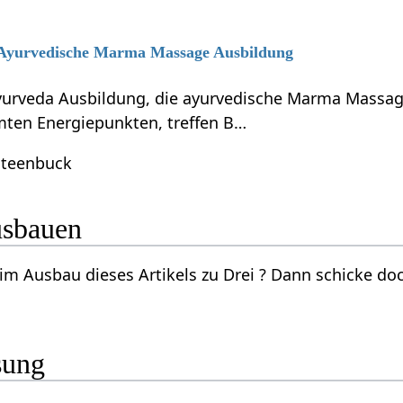
6 Ayurvedische Marma Massage Ausbildung
Ayurveda Ausbildung, die ayurvedische Marma Massa
ten Energiepunkten, treffen B…
Steenbuck
l ausbauen
zu Drei‏‎ ? Dann schicke doch eine Email an wiki(at)yoga-vidya.de. Vielen
sung