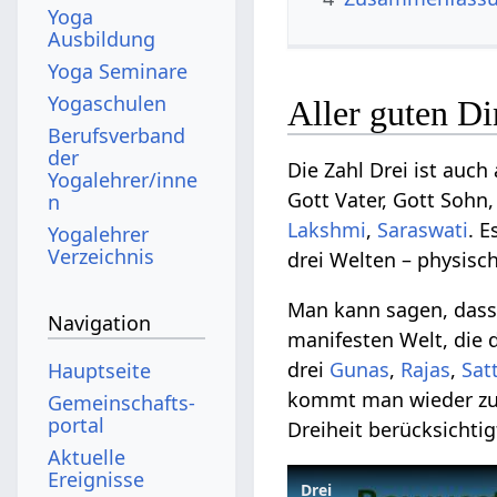
Yoga
Ausbildung
Yoga Seminare
Yogaschulen
Aller guten Di
Berufsverband
der
Die Zahl Drei ist auch 
Yogalehrer/inne
Gott Vater, Gott Sohn,
n
Lakshmi
,
Saraswati
. E
Yogalehrer
Verzeichnis
drei Welten – physisch
Man kann sagen, dass ei
Navigation
manifesten Welt, die 
drei
Gunas
,
Rajas
,
Sat
Hauptseite
kommt man wieder zur
Gemeinschafts­
portal
Dreiheit berücksichti
Aktuelle
Ereignisse