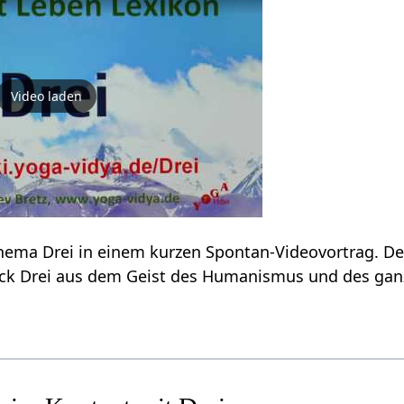
Video laden
Erfahre einiges zum Thema Drei‏‎ in einem kurzen Spontan-Videovortrag. 
Wort bzw. den Ausdruck Drei‏‎ aus dem Geist des Humanismus und d