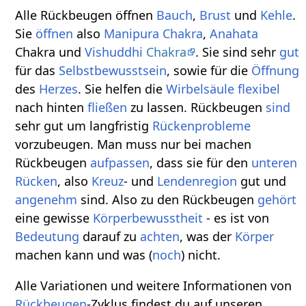
Alle Rückbeugen öffnen
Bauch
,
Brust
und
Kehle
.
Sie
öffnen
also
Manipura
Chakra
,
Anahata
Chakra und
Vishuddhi
Chakra
. Sie sind sehr
gut
für das
Selbstbewusstsein
, sowie für die
Öffnung
des
Herzes
. Sie helfen die
Wirbelsäule
flexibel
nach hinten
fließen
zu lassen. Rückbeugen
sind
sehr gut um langfristig
Rückenprobleme
vorzubeugen. Man muss nur bei machen
Rückbeugen
aufpassen
, dass sie für den
unteren
Rücken
, also
Kreuz
- und
Lendenregion
gut und
angenehm
sind. Also zu den Rückbeugen
gehört
eine gewisse
Körperbewusstheit
- es ist von
Bedeutung
darauf zu
achten
, was der
Körper
machen kann und was (
noch
) nicht.
Alle Variationen und weitere Informationen von
Rückbeugen
-Zyklus findest du auf unseren