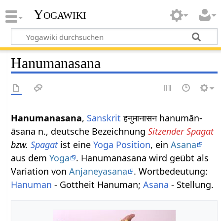
Yogawiki
Hanumanasana
Hanumanasana
,
Sanskrit
हनुमानासन hanumān-
āsana n., deutsche Bezeichnung
Sitzender Spagat
bzw.
Spagat
ist eine
Yoga Position
, ein
Asana
aus dem
Yoga
. Hanumanasana wird geübt als
Variation von
Anjaneyasana
. Wortbedeutung:
Hanuman
- Gottheit Hanuman;
Asana
- Stellung.