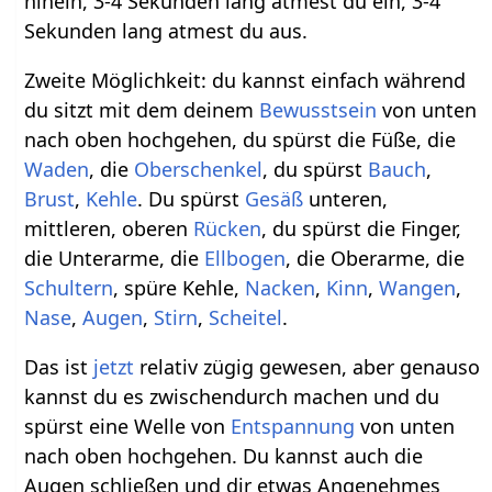
hinein, 3-4 Sekunden lang atmest du ein, 3-4
Sekunden lang atmest du aus.
Zweite Möglichkeit: du kannst einfach während
du sitzt mit dem deinem
Bewusstsein
von unten
nach oben hochgehen, du spürst die Füße, die
Waden
, die
Oberschenkel
, du spürst
Bauch
,
Brust
,
Kehle
. Du spürst
Gesäß
unteren,
mittleren, oberen
Rücken
, du spürst die Finger,
die Unterarme, die
Ellbogen
, die Oberarme, die
Schultern
, spüre Kehle,
Nacken
,
Kinn
,
Wangen
,
Nase
,
Augen
,
Stirn
,
Scheitel
.
Das ist
jetzt
relativ zügig gewesen, aber genauso
kannst du es zwischendurch machen und du
spürst eine Welle von
Entspannung
von unten
nach oben hochgehen. Du kannst auch die
Augen schließen und dir etwas Angenehmes