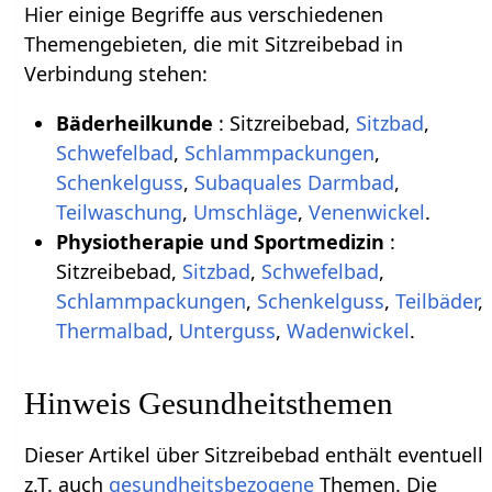
Hier einige Begriffe aus verschiedenen
Themengebieten, die mit Sitzreibebad in
Verbindung stehen:
Bäderheilkunde
: Sitzreibebad,
Sitzbad
,
Schwefelbad
,
Schlammpackungen
,
Schenkelguss
,
Subaquales Darmbad
,
Teilwaschung
,
Umschläge
,
Venenwickel
.
Physiotherapie und Sportmedizin
:
Sitzreibebad,
Sitzbad
,
Schwefelbad
,
Schlammpackungen
,
Schenkelguss
,
Teilbäder
,
Thermalbad
,
Unterguss
,
Wadenwickel
.
Hinweis Gesundheitsthemen
Dieser Artikel über Sitzreibebad enthält eventuell
z.T. auch
gesundheitsbezogene
Themen. Die