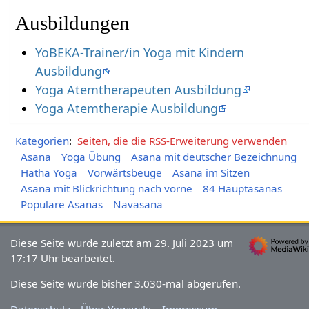
Ausbildungen
YoBEKA-Trainer/in Yoga mit Kindern
Ausbildung
Yoga Atemtherapeuten Ausbildung
Yoga Atemtherapie Ausbildung
Kategorien
:
Seiten, die die RSS-Erweiterung verwenden
Asana
Yoga Übung
Asana mit deutscher Bezeichnung
Hatha Yoga
Vorwärtsbeuge
Asana im Sitzen
Asana mit Blickrichtung nach vorne
84 Hauptasanas
Populäre Asanas
Navasana
Diese Seite wurde zuletzt am 29. Juli 2023 um
17:17 Uhr bearbeitet.
Diese Seite wurde bisher 3.030-mal abgerufen.