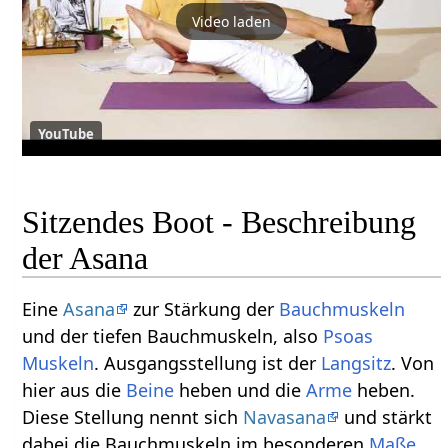
Video laden
YouTube
Sitzendes Boot - Beschreibung
der Asana
Eine
Asana
zur Stärkung der
Bauchmuskeln
und der tiefen Bauchmuskeln, also
Psoas
Muskeln
. Ausgangsstellung ist der
Langsitz
. Von
hier aus die
Beine
heben und die
Arme
heben.
Diese Stellung nennt sich
Navasana
und stärkt
dabei die Bauchmuskeln im besonderen
Maße
.