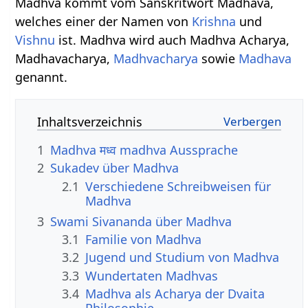
Madhva kommt vom Sanskritwort Madhava,
welches einer der Namen von
Krishna
und
Vishnu
ist. Madhva wird auch Madhva Acharya,
Madhavacharya,
Madhvacharya
sowie
Madhava
genannt.
Inhaltsverzeichnis
1
Madhva मध्व madhva Aussprache
2
Sukadev über Madhva
2.1
Verschiedene Schreibweisen für
Madhva
3
Swami Sivananda über Madhva
3.1
Familie von Madhva
3.2
Jugend und Studium von Madhva
3.3
Wundertaten Madhvas
3.4
Madhva als Acharya der Dvaita