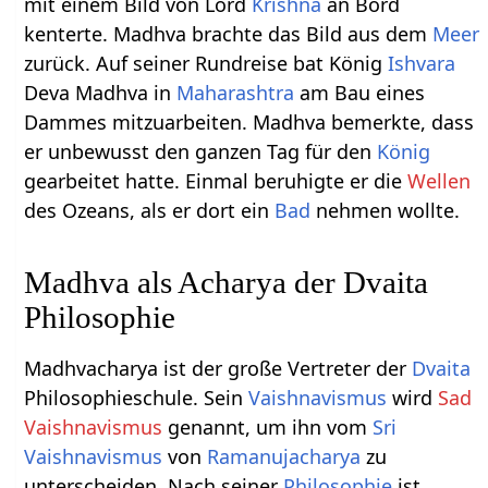
mit einem Bild von Lord
Krishna
an Bord
kenterte. Madhva brachte das Bild aus dem
Meer
zurück. Auf seiner Rundreise bat König
Ishvara
Deva Madhva in
Maharashtra
am Bau eines
Dammes mitzuarbeiten. Madhva bemerkte, dass
er unbewusst den ganzen Tag für den
König
gearbeitet hatte. Einmal beruhigte er die
Wellen
des Ozeans, als er dort ein
Bad
nehmen wollte.
Madhva als Acharya der Dvaita
Philosophie
Madhvacharya ist der große Vertreter der
Dvaita
Philosophieschule. Sein
Vaishnavismus
wird
Sad
Vaishnavismus
genannt, um ihn vom
Sri
Vaishnavismus
von
Ramanujacharya
zu
unterscheiden. Nach seiner
Philosophie
ist