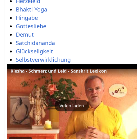
Herzeleid
Bhakti Yoga
Hingabe
Gottesliebe
Demut
Satchidananda
Glückseligkeit
Selbstverwirklichung
Klesha - Schmerz und Leid - Sanskrit Lexikon
Video laden