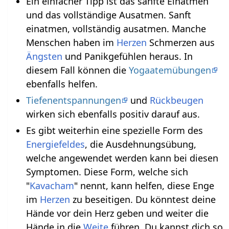
Ein einfacher Tipp ist das sanfte Einatmen
und das vollständige Ausatmen. Sanft
einatmen, vollständig ausatmen. Manche
Menschen haben im
Herzen
Schmerzen aus
Ängsten
und Panikgefühlen heraus. In
diesem Fall können die
Yogaatemübungen
ebenfalls helfen.
Tiefenentspannungen
und
Rückbeugen
wirken sich ebenfalls positiv darauf aus.
Es gibt weiterhin eine spezielle Form des
Energiefeldes
, die Ausdehnungsübung,
welche angewendet werden kann bei diesen
Symptomen. Diese Form, welche sich
"
Kavacham
" nennt, kann helfen, diese Enge
im
Herzen
zu beseitigen. Du könntest deine
Hände vor dein Herz geben und weiter die
Hände in die
Weite
führen. Du kannst dich so