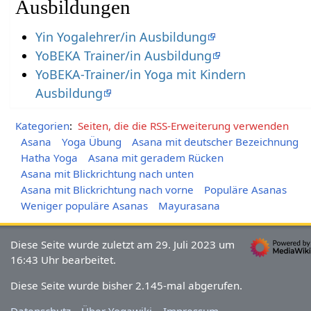
Ausbildungen
Yin Yogalehrer/in Ausbildung
YoBEKA Trainer/in Ausbildung
YoBEKA-Trainer/in Yoga mit Kindern
Ausbildung
Kategorien
:
Seiten, die die RSS-Erweiterung verwenden
Asana
Yoga Übung
Asana mit deutscher Bezeichnung
Hatha Yoga
Asana mit geradem Rücken
Asana mit Blickrichtung nach unten
Asana mit Blickrichtung nach vorne
Populäre Asanas
Weniger populäre Asanas
Mayurasana
Diese Seite wurde zuletzt am 29. Juli 2023 um
16:43 Uhr bearbeitet.
Diese Seite wurde bisher 2.145-mal abgerufen.