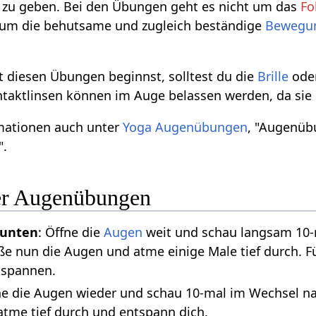
zu geben. Bei den Übungen geht es nicht um das
Fo
 um die behutsame und zugleich beständige
Bewegu
t diesen Übungen beginnst, solltest du die
Brille
oder
ntaktlinsen können im Auge belassen werden, da sie
mationen auch unter
Yoga Augenübungen
, "Augenüb
".
er Augenübungen
 unten
: Öffne die
Augen
weit und schau langsam 10-
ße nun die Augen und atme einige Male tief durch. Fü
spannen.
ne die Augen wieder und schau 10-mal im Wechsel nac
atme tief durch und entspann dich.