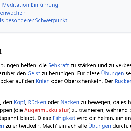
 Meditation Einführung
rienwochen
ls besonderer Schwerpunkt
n
bungen helfen, die
Sehkraft
zu stärken und zu verbe
arüber den
Geist
zu beruhigen. Für diese
Übungen
se
 locker auf den
Knien
oder Oberschenkeln. Der
Rücke
g, den
Kopf
,
Rücken
oder
Nacken
zu bewegen, da es h
ppen (die
Augenmuskulatur
) zu trainieren, während
spannt bleibt. Diese
Fähigkeit
wird dir helfen, ein 
en
zu entwickeln. Mach' einfach alle
Übungen
durch,