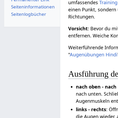
umfassendes
Training
Seiten­­informationen
einen Punkt, sondern
Seitenlogbücher
Richtungen.
Vorsicht
: Bevor du mi
entfernen. Weiche Ko
Weiterführende Infor
"
Augenübungen Hindi
Ausführung d
nach oben - nach
nach unten. Schlie
Augenmuskeln ent
links - rechts
: Öff
die Augen wieder, 