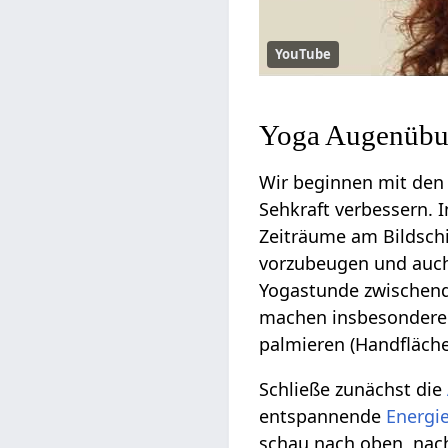
YouTube
Yoga Augenübun
Wir beginnen mit de
Sehkraft verbessern. 
Zeiträume am Bildsch
vorzubeugen und auch
Yogastunde zwischend
machen insbesonder
palmieren (Handfläche
Schließe zunächst die
entspannende
Energi
schau nach oben, nach