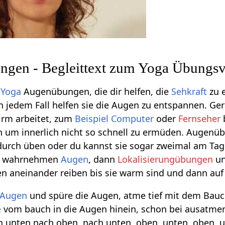
gen - Begleittext zum Yoga Übungs
n
Yoga
Augenübungen, die dir helfen, die
Sehkraft
zu e
In jedem Fall helfen sie die Augen zu entspannen. Ge
irm arbeitet, zum
Beispiel
Computer
oder
Fernseher
 um innerlich nicht so schnell zu ermüden. Augenüb
urch üben oder du kannst sie sogar zweimal am Tag
e wahrnehmen
Augen
, dann
Lokalisierungübungen
u
n aneinander reiben bis sie warm sind und dann auf
Augen
und spüre die Augen, atme tief mit dem Bau
e
vom bauch in die Augen hinein, schon bei ausatme
 unten nach oben, nach unten, oben, unten, oben, u