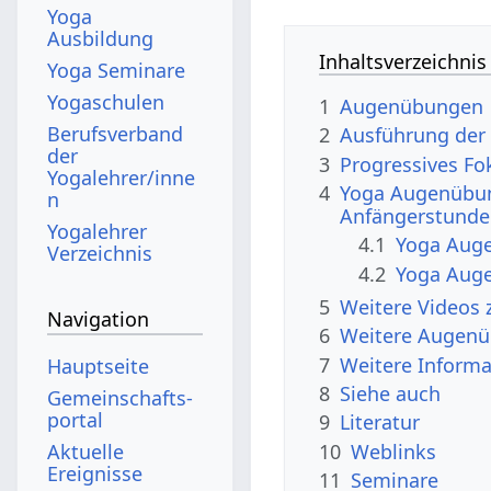
Yoga
Ausbildung
Inhaltsverzeichnis
Yoga Seminare
Yogaschulen
1
Augenübungen
Berufsverband
2
Ausführung de
der
3
Progressives Fo
Yogalehrer/inne
4
Yoga Augenübun
n
Anfängerstunde
Yogalehrer
4.1
Yoga Aug
Verzeichnis
4.2
Yoga Auge
5
Weitere Videos
Navigation
6
Weitere Augen
7
Weitere Inform
Hauptseite
8
Siehe auch
Gemeinschafts­
portal
9
Literatur
10
Weblinks
Aktuelle
Ereignisse
11
Seminare