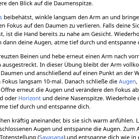
ere den Blick auf die Daumenspitze.
s
beibehätst, winkle langsam den Arm an und bringe
en Fokus auf den Daumen zu verlieren. Falls deine Si
, ist die Hand bereits zu nahe am Gesicht. Wieder
en dann deine Augen, atme tief durch und entspanne 
ekreuzten Beinen und hebe erneut einen Arm nach vo
ausgestreckt. In dieser Übung bleibt der Arm vollk
n Daumen und anschließend auf einen Punkt an der W
n Fokus langsam 10-mal. Danach schließe die
Augen
,
 Öffne erneut die Augen und verändere den Fokus ab
d oder
Horizont
und deine Nasenspitze. Wiederhole 
tme tief durch und entspanne dich.
hen kräftig aneinander, bis sie sich warm anfühlen.
schlossenen Augen und entspanne die Augen. Zum Ab
Totenstellung (
Savasana
) und entspanne dich wie in