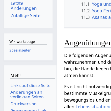
Letzte
11.1
Yoga und
Änderungen
11.2
Yoga Fe
Zufällige Seite
11.3
Asanas a
Augenübunge
Wikiwerkzeuge
Spezialseiten
Die folgenden Augenü
wahrzunehmen und d
hin, die Hände liegen
Mehr
atmen kannst.
Links auf diese Seite
Es ist nicht notwendi
Änderungen an
bestimmte Muskelgru
verlinkten Seiten
bewegungslos und ent
Druckversion
allen
Lebenssituation
Permanenter Link