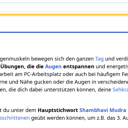
ugenmuskeln bewegen sich den ganzen
Tag
und verd
s
Übungen, die die
Augen
entspannen
und energetis
marbeit am PC-Arbeitsplatz oder auch bei häufigem 
erne und Nähe gucken oder die Augen in verscheiden
n, die dich dabei unterstützen können, deine
Sehkra
st du unter dem
Hauptstichwort
Shambhavi Mudra
eschrittenen
geübt werden können, um z.B. das 3. Au