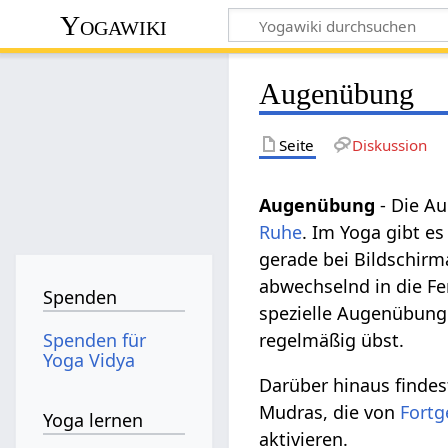
Yogawiki
Augenübung
Seite
Diskussion
Augenübung
- Die A
Ruhe
. Im Yoga gibt e
gerade bei Bildschir
abwechselnd in die F
Spenden
spezielle Augenübunge
Spenden für
regelmäßig übst.
Yoga Vidya
Darüber hinaus finde
Mudras, die von
Fortg
Yoga lernen
aktivieren.