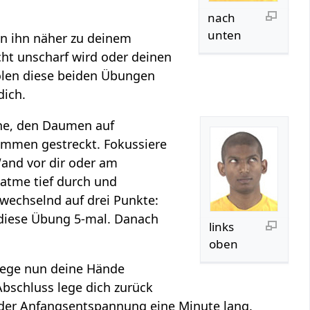
nach
unten
n ihn näher zu deinem
cht unscharf wird oder deinen
holen diese beiden Übungen
dich.
rne, den Daumen auf
ommen gestreckt. Fokussiere
and vor dir oder am
 atme tief durch und
wechselnd auf drei Punkte:
diese Übung 5-mal. Danach
links
oben
 Lege nun deine Hände
schluss lege dich zurück
 der Anfangsentspannung eine Minute lang.