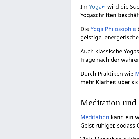
Im
Yoga
wird die Suc
Yogaschriften beschäf
Die
Yoga Philosophie
b
geistige, energetisch
Auch klassische Yogas
Frage nach der wahre
Durch Praktiken wie
M
mehr Klarheit über si
Meditation und 
Meditation
kann ein wi
Geist ruhiger, sodass