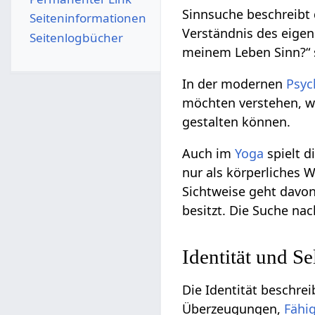
Sinnsuche beschreibt 
Seiten­­informationen
Verständnis des eigen
Seitenlogbücher
meinem Leben Sinn?“ 
In der modernen
Psyc
möchten verstehen, 
gestalten können.
Auch im
Yoga
spielt 
nur als körperliches 
Sichtweise geht davon
besitzt. Die Suche na
Identität und Se
Die Identität beschrei
Überzeugungen,
Fähi