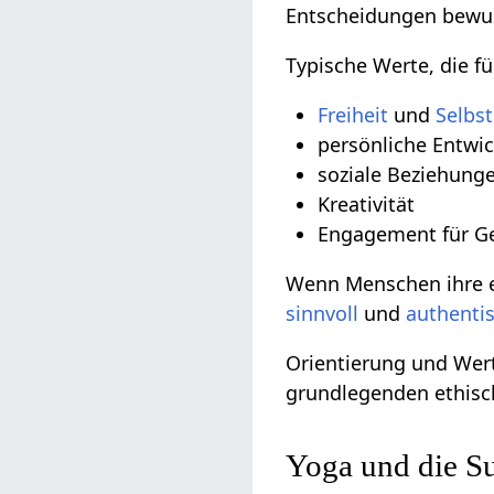
Entscheidungen bewuss
Typische Werte, die fü
Freiheit
und
Selbs
persönliche Entwi
soziale Beziehung
Kreativität
Engagement für Ge
Wenn Menschen ihre ei
sinnvoll
und
authenti
Orientierung und Wer
grundlegenden ethisch
Yoga und die S