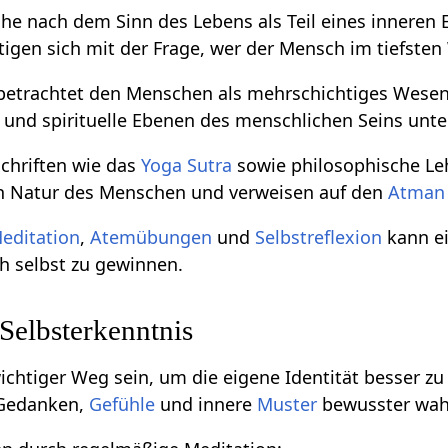
he nach dem Sinn des Lebens als Teil eines inneren
tigen sich mit der Frage, wer der Mensch im tiefsten
etrachtet den Menschen als mehrschichtiges Wese
e und spirituelle Ebenen des menschlichen Seins unt
chriften wie das
Yoga Sutra
sowie philosophische L
n Natur des Menschen und verweisen auf den
Atman
editation
,
Atemübungen
und
Selbstreflexion
kann ei
ch selbst zu gewinnen.
Selbsterkenntnis
chtiger Weg sein, um die eigene Identität besser zu v
 Gedanken,
Gefühle
und innere
Muster
bewusster wa