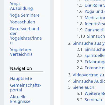
Yoga
1.5
Die Rolle
Ausbildung
1.6
Yoga und 
Yoga Seminare
1.7
Meditatio
Yogaschulen
1.8
Identität
Berufsverband
1.9
Ganzheitl
der
1.10
Sinnsuch
Yogalehrer/inne
n
2
Sinnsuche aus y
2.1
Sinnsuche
Yogalehrer
Verzeichnis
2.2
spirituel
2.3
Erfahrung
2.4
Erkenne 
Navigation
3
Videovortrag zu
Hauptseite
4
Sinnsuche Audio
Gemeinschafts­
5
Siehe auch
portal
5.1
Weitere B
Aktuelle
5.2
Seminare
Ereignisse