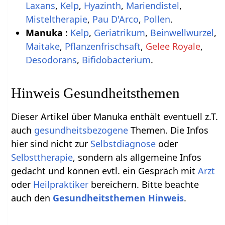
Laxans
,
Kelp
,
Hyazinth
,
Mariendistel
,
Misteltherapie
,
Pau D'Arco
,
Pollen
.
Manuka
:
Kelp
,
Geriatrikum
,
Beinwellwurzel
,
Maitake
,
Pflanzenfrischsaft
,
Gelee Royale
,
Desodorans
,
Bifidobacterium
.
Hinweis Gesundheitsthemen
Dieser Artikel über Manuka enthält eventuell z.T.
auch
gesundheitsbezogene
Themen. Die Infos
hier sind nicht zur
Selbstdiagnose
oder
Selbsttherapie
, sondern als allgemeine Infos
gedacht und können evtl. ein Gespräch mit
Arzt
oder
Heilpraktiker
bereichern. Bitte beachte
auch den
Gesundheitsthemen Hinweis
.