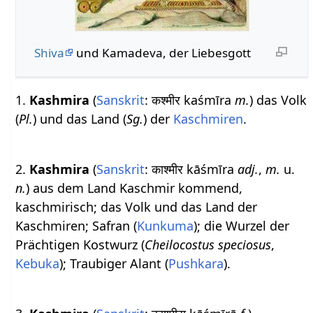
Shiva
und Kamadeva, der Liebesgott
1.
Kashmira
(
Sanskrit
: कश्मीर kaśmīra
m.
) das Volk
(
Pl.
) und das Land (
Sg.
) der
Kaschmiren
.
2.
Kashmira
(
Sanskrit
: काश्मीर kāśmīra
adj.
,
m.
u.
n.
) aus dem Land Kaschmir kommend,
kaschmirisch; das Volk und das Land der
Kaschmiren; Safran (
Kunkuma
); die Wurzel der
Prächtigen Kostwurz (
Cheilocostus speciosus
,
Kebuka
); Traubiger Alant (
Pushkara
).