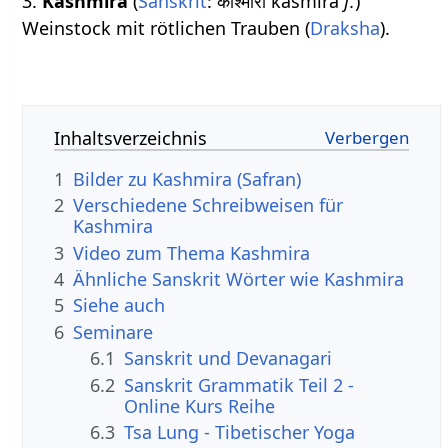
3.
Kashmira
(
Sanskrit
: काश्मीरा kāśmīrā
f.
)
Weinstock mit rötlichen Trauben (
Draksha
).
Inhaltsverzeichnis
1
Bilder zu Kashmira (Safran)
2
Verschiedene Schreibweisen für
Kashmira
3
Video zum Thema Kashmira
4
Ähnliche Sanskrit Wörter wie Kashmira
5
Siehe auch
6
Seminare
6.1
Sanskrit und Devanagari
6.2
Sanskrit Grammatik Teil 2 -
Online Kurs Reihe
6.3
Tsa Lung - Tibetischer Yoga