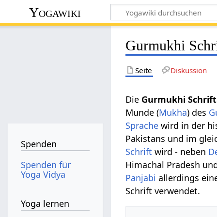
Yogawiki
Gurmukhi Schri
Seite
Diskussion
Die
Gurmukhi Schrift
Munde (
Mukha
) des
G
Sprache
wird in der h
Pakistans und im gle
Spenden
Schrift
wird - neben
D
Spenden für
Himachal Pradesh und
Yoga Vidya
Panjabi
allerdings ei
Schrift verwendet.
Yoga lernen