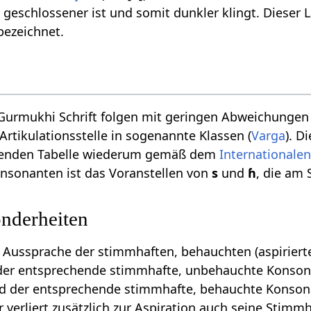
 geschlossener ist und somit dunkler klingt. Dieser
ezeichnet.
Gurmukhi Schrift folgen mit geringen Abweichunge
rtikulationsstelle in sogenannte Klassen (
Varga
). D
lgenden Tabelle wiederum gemäß dem
Internationale
nsonanten ist das Voranstellen von
s
und
ɦ
, die am
nderheiten
 Aussprache der stimmhaften, behauchten (aspiriert
s der entsprechende stimmhafte, unbehauchte Konson
d der entsprechende stimmhafte, behauchte Konson
r verliert zusätzlich zur Aspiration auch seine Stim