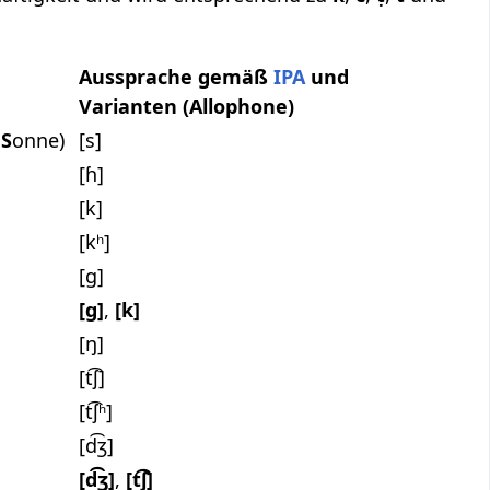
Aussprache gemäß
IPA
und
Varianten (Allophone)
S
onne)
[s]
[ɦ]
[k]
[kʰ]
[g]
[g]
,
[k]
[ŋ]
[t͡ʃ]
[t͡ʃʰ]
[d͡ʒ]
[d͡ʒ]
,
[t͡ʃ]