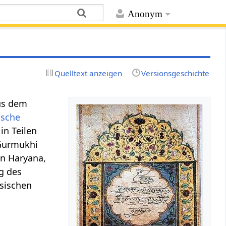
Anonym
Quelltext anzeigen
Versionsgeschichte
aus dem
ische
in Teilen
 Gurmukhi
n Haryana,
g des
rsischen