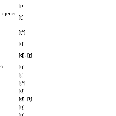
[ɲ]
bogener
[ʈ]
[ʈʰ]
)
[ɖ]
t
[ɖ]
,
[ʈ]
e)
[ɳ]
[t̪]
[t̪ʰ]
[d̪]
[d̪]
,
[t̪]
[n̪]
[p]