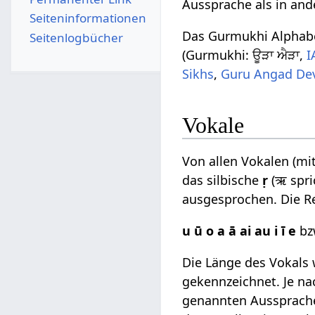
Aussprache als in and
Seiten­­informationen
Das Gurmukhi Alphabe
Seitenlogbücher
(Gurmukhi: ਊੜਾ ਐੜਾ,
I
Sikhs
,
Guru Angad De
Vokale
Von allen Vokalen (m
das silbische
ṛ
(ऋ spri
ausgesprochen. Die R
u ū o a ā ai au i ī e
bz
Die Länge des Vokals 
gekennzeichnet. Je na
genannten Aussprache