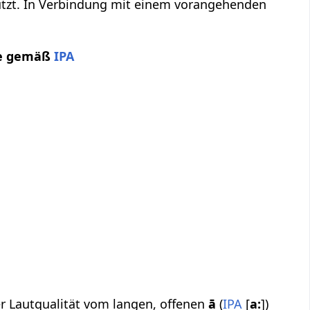
utzt. In Verbindung mit einem vorangehenden
he gemäß
IPA
ner Lautqualität vom langen, offenen
ā
(
IPA
[
a:
])