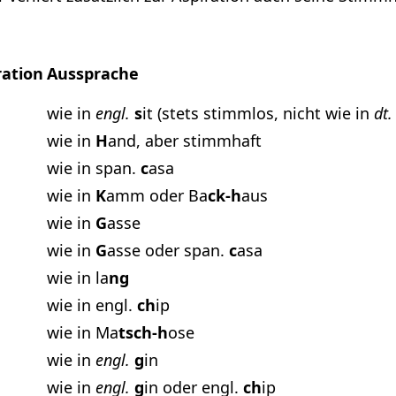
ration
Aussprache
wie in
engl.
s
it (stets stimmlos, nicht wie in
dt.
wie in
H
and, aber stimmhaft
wie in span.
c
asa
wie in
K
amm oder Ba
ck-h
aus
wie in
G
asse
wie in
G
asse oder span.
c
asa
wie in la
ng
wie in engl.
ch
ip
wie in Ma
tsch-h
ose
wie in
engl.
g
in
wie in
engl.
g
in oder engl.
ch
ip