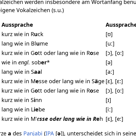
okalzeichen werden insbesondere am Wortanfang ben
igene Vokalzeichen (s.u.)
n
Aussprache
Aussprac
kurz wie in R
u
ck
[ʊ]
lang wie in Bl
u
me
[uː]
kurz wie in G
o
tt oder lang wie in R
o
se
[ɔ], [o:]
wie in
engl.
sob
er
*
[ə]
lang wie in S
aa
l
[aː]
kurz wie in M
e
sse oder lang wie in S
ä
ge
[ɛ], [ɛ:]
kurz wie in G
o
tt oder lang wie in R
o
se
[ɔ], [o:]
kurz wie in S
i
nn
[ɪ]
lang wie in L
ie
be
[iː]
kurz wie in M'
e
sse oder lang wie in R
e
h
[ɛ], [e:]
rze
a
des
Panjabi
(
IPA
[
ə
]), unterscheidet sich in sei