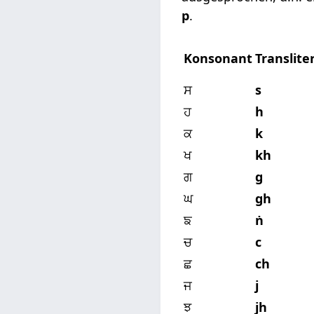
p
.
Konsonant
Translite
ਸ
s
ਹ
h
ਕ
k
ਖ
kh
ਗ
g
ਘ
gh
ਙ
ṅ
ਚ
c
ਛ
ch
ਜ
j
ਝ
jh