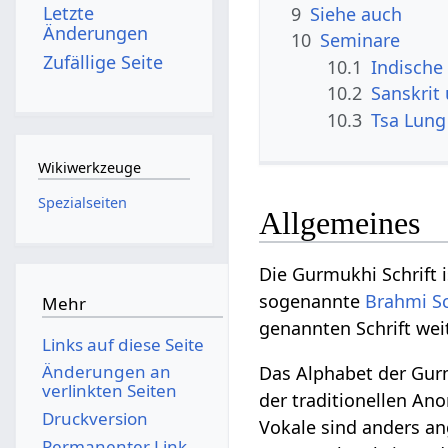
Letzte
9
Siehe auch
Änderungen
10
Seminare
Zufällige Seite
10.1
Indische 
10.2
Sanskrit
10.3
Tsa Lung
Wikiwerkzeuge
Spezialseiten
Allgemeines
Die Gurmukhi Schrift i
sogenannte
Brahmi Sc
Mehr
genannten Schrift wei
Links auf diese Seite
Änderungen an
Das Alphabet der Gurm
verlinkten Seiten
der traditionellen An
Druckversion
Vokale sind anders a
Permanenter Link