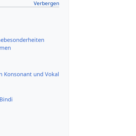
hebesonderheiten
rmen
n Konsonant und Vokal
Bindi