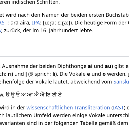
eren indischen Schriften.
t wird nach den Namen der beiden ersten Buchstab
AST
: ūṛā aiṛā,
IPA
: [uːɽaː ɛːɽaː]). Die heutige Form d
v
, zurück, der im 16. Jahrhundert lebte.
it Ausnahme der beiden Diphthonge
ai
und
au
) gibt 
ch:
ri
) und
ḷ
(ऌ sprich:
li
). Die Vokale
e
und
o
werden, j
eihenfolge der Vokale lautet, abweichend vom
Sanskr
w. ਉ ਊ ਓ ਅ ਆ ਐ ਔ ਇ ਈ ਏ
wird in der
wissenschaftlichen Transliteration
(
IAST
)
ch lautlichem Umfeld werden einige Vokale untersch
varianten sind in der folgenden Tabelle gemäß de