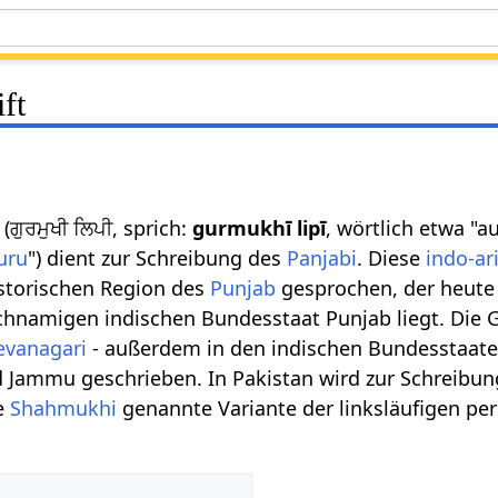
ft
(ਗੁਰਮੁਖੀ ਲਿਪੀ, sprich:
gurmukhī lipī
, wörtlich etwa "
uru
") dient zur Schreibung des
Panjabi
. Diese
indo-ar
istorischen Region des
Punjab
gesprochen, der heute 
ichnamigen indischen Bundesstaat Punjab liegt. Die
evanagari
- außerdem in den indischen Bundesstaate
 Jammu geschrieben. In Pakistan wird zur Schreibun
ne
Shahmukhi
genannte Variante der linksläufigen pe