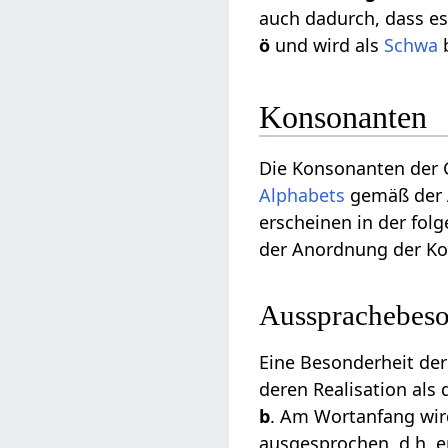
auch dadurch, dass es
ö
und wird als
Schwa
b
Konsonanten
Die Konsonanten der 
Alphabets
gemäß der A
erscheinen in der fo
der Anordnung der Ko
Aussprachebeso
Eine Besonderheit der
deren Realisation al
b
. Am Wortanfang wir
ausgesprochen, d.h. e