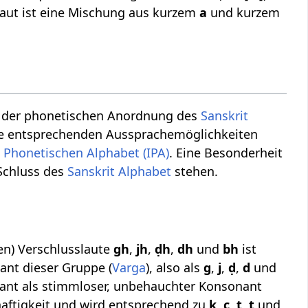
 Laut ist eine Mischung aus kurzem
a
und kurzem
n der phonetischen Anordnung des
Sanskrit
ie entsprechenden Aussprachemöglichkeiten
n Phonetischen Alphabet (IPA)
. Eine Besonderheit
 Schluss des
Sanskrit Alphabet
stehen.
en) Verschlusslaute
gh
,
jh
,
ḍh
,
dh
und
bh
ist
ant dieser Gruppe (
Varga
), also als
g
,
j
,
ḍ
,
d
und
ant als stimmloser, unbehauchter Konsonant
mhaftigkeit und wird entsprechend zu
k
,
c
,
ṭ
,
t
und