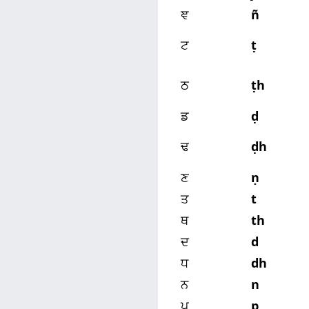
ਞ
ñ
ਟ
ṭ
ਠ
ṭh
ਡ
ḍ
ਢ
ḍh
ਣ
ṇ
ਤ
t
ਥ
th
ਦ
d
ਧ
dh
ਨ
n
ਪ
p