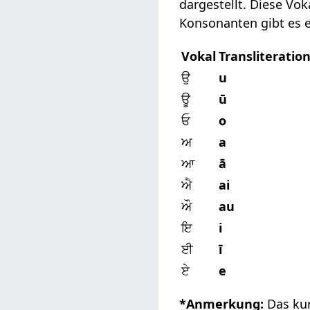
dargestellt. Diese V
Konsonanten gibt es e
Vokal
Transliteratio
ਉ
u
ਊ
ū
ਓ
o
ਅ
a
ਆ
ā
ਐ
ai
ਔ
au
ਇ
i
ਈ
ī
ਏ
e
*Anmerkung:
Das ku