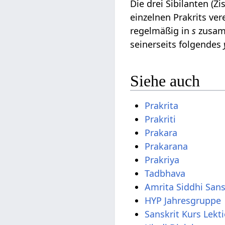
Die drei Sibilanten (Z
einzelnen Prakrits ver
regelmäßig in
s
zusam
seinerseits folgendes
Siehe auch
Prakrita
Prakriti
Prakara
Prakarana
Prakriya
Tadbhava
Amrita Siddhi San
HYP Jahresgruppe
Sanskrit Kurs Lekt