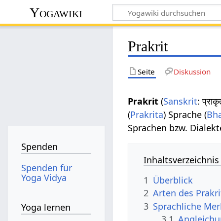
Yogawiki
Prakrit
Seite
Diskussion
Prakrit
(
Sanskrit
: प्रा
(
Prakrita
) Sprache (
Bh
Sprachen bzw. Dialekt
Spenden
Inhaltsverzeichnis
Spenden für
Yoga Vidya
1
Überblick
2
Arten des Prakri
3
Sprachliche Me
Yoga lernen
3.1
Angleichu