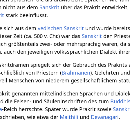
h nicht aus dem
Sanskrit
über das Prakrit entwickelt,
it
stark beeinflusst.
te sich aus dem
vedischen
Sanskrit
und wurde bereits 
eser Zeit (ca. 500 v. Chr.) war das
Sanskrit
den Prieste
lich größtenteils zwei- oder mehrsprachig waren, da
, auch den jeweiligen volkssprachlichen Dialekt ihrer
skritdramen spiegelt sich der Gebrauch des Prakrits 
chließlich von Priestern (
Brahmanen
), Gelehrten un
ell Menschen von niederem gesellschaftlichem Statu
akrit genannten mittelindischen Sprachen und Diale
nd die Felsen- und Säuleninschriften des zum
Buddhi
a
-Reich herrschte. Später wurde Prakrit sowie
Sanskr
schrieben, wie etwa der
Maithili
und
Devanagari
.