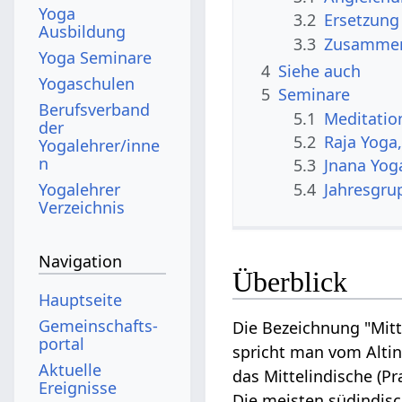
Yoga
3.2
Ersetzung
Ausbildung
3.3
Zusammenf
Yoga Seminare
4
Siehe auch
Yogaschulen
5
Seminare
Berufsverband
5.1
Meditatio
der
5.2
Raja Yoga
Yogalehrer/inne
n
5.3
Jnana Yog
5.4
Jahresgru
Yogalehrer
Verzeichnis
Navigation
Überblick
Hauptseite
Gemeinschafts­
Die Bezeichnung "Mittel
portal
spricht man vom Altin
Aktuelle
das Mittelindische (P
Ereignisse
Die meisten südindisc