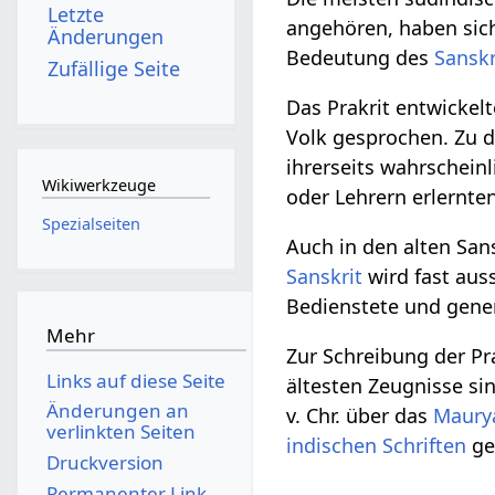
Letzte
angehören, haben sic
Änderungen
Bedeutung des
Sanskr
Zufällige Seite
Das Prakrit entwickel
Volk gesprochen. Zu di
ihrerseits wahrschein
Wikiwerkzeuge
oder Lehrern erlernten
Spezialseiten
Auch in den alten San
Sanskrit
wird fast auss
Bedienstete und gener
Mehr
Zur Schreibung der Pr
Links auf diese Seite
ältesten Zeugnisse si
Änderungen an
v. Chr. über das
Maury
verlinkten Seiten
indischen Schriften
ge
Druckversion
Permanenter Link