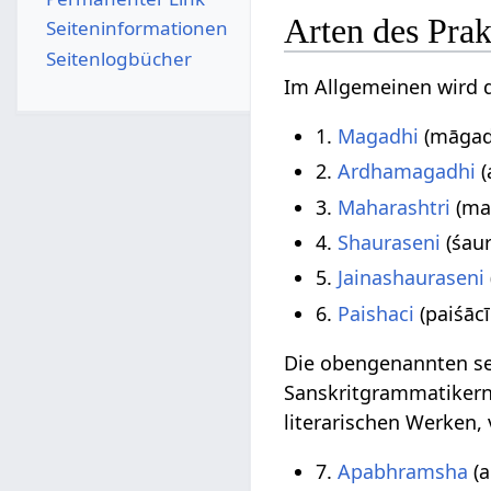
Arten des Prak
Seiten­­informationen
Seitenlogbücher
Im Allgemeinen wird d
1.
Magadhi
(māgad
2.
Ardhamagadhi
(
3.
Maharashtri
(mah
4.
Shauraseni
(śaur
5.
Jainashauraseni
6.
Paishaci
(paiśācī
Die obengenannten sec
Sanskritgrammatikern 
literarischen Werken,
7.
Apabhramsha
(a