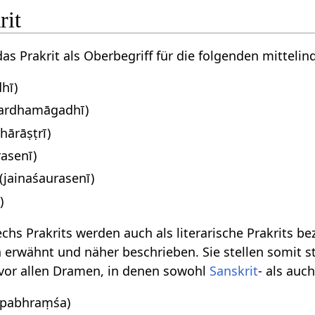
rit
as Prakrit als Oberbegriff für die folgenden mitteli
hī)
ardhamāgadhī)
ārāṣṭrī)
asenī)
(jainaśaurasenī)
)
hs Prakrits werden auch als literarische Prakrits b
erwähnt und näher beschrieben. Sie stellen somit sta
 vor allen Dramen, in denen sowohl
Sanskrit
- als auc
pabhraṃśa)