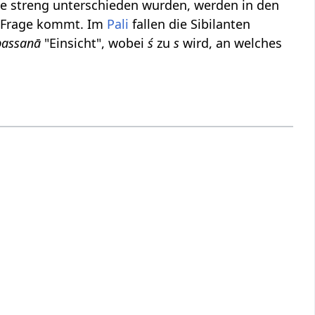
he streng unterschieden wurden, werden in den
 in Frage kommt. Im
Pali
fallen die Sibilanten
passanā
"Einsicht", wobei
ś
zu
s
wird, an welches