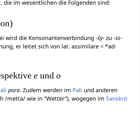
, die im wesentlichen die Folgenden sind:
ion)
bei wird die Konsonantenverbindung -
śy
- zu -
ss
-
ung, er leitet sich von lat. assimilare < *ad-
espektive
e
und
o
ali
pora
. Zudem werden im
Pali
und anderen
h /metta/ wie in "Wetter"), wogegen im
Sanskrit