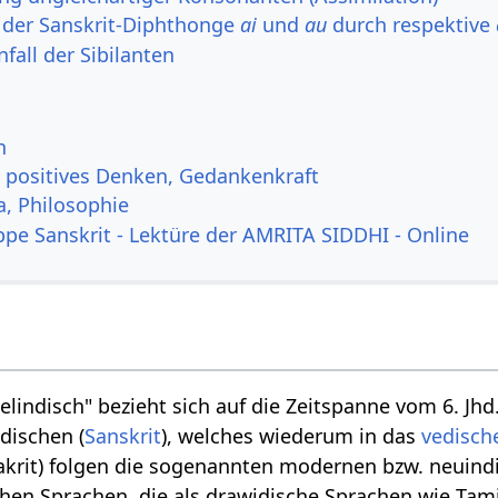
 der Sanskrit-Diphthonge
ai
und
au
durch respektive
all der Sibilanten
n
, positives Denken, Gedankenkraft
a, Philosophie
ppe Sanskrit - Lektüre der AMRITA SIDDHI - Online
indisch" bezieht sich auf die Zeitspanne vom 6. Jhd. v
dischen (
Sanskrit
), welches wiederum in das
vedisch
rakrit) folgen die sogenannten modernen bzw. neuind
hen Sprachen, die als drawidische Sprachen wie Tam