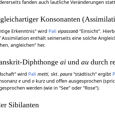
dererseits fanden auch lautliche Veränderungen statt
leichartiger Konsonanten (Assimilat
htige Erkenntnis" wird
Pali
vipassanā
"Einsicht". Hier
f Assimilation enthält seinerseits eine solche Angleich
hen, angleichen" her.
Sanskrit-Diphthonge
ai
und
au
durch r
schaft" wird
Pali
metti
, skt.
paura
"städtisch" ergibt
P
onsonanz
e
und
o
kurz und offen ausgesprochen (spric
gesprochen werden (wie in "See" oder "Rose").
er Sibilanten