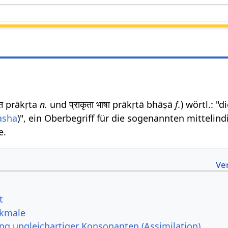
कृत prākṛta
n.
und प्राकृता भाषा prākṛtā bhāṣā
f.
) wörtl.: "d
asha
)", ein Oberbegriff für die sogenannten mittelin
e.
t
rkmale
ng ungleichartiger Konsonanten (Assimilation)